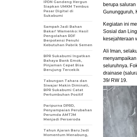
IPDN Gandeng Hergun
berupa saluran
Siapkan UMKM Tembus
Pasar Digital di
Gunungguruh, 
Sukabumi
Kegiatan ini m
Sampah Jadi Bahan
Sosial dan Lin
Bakar! Wamenko: Hasil
Pengolahan RDF
kesejahteraan w
Berpotensi Penuhi
Kebutuhan Pabrik Semen
Ali Iman, selak
BPR Sukabumi Ingatkan
menyampaikan b
Bahaya Bank Emok,
Pinjaman Cepat Bisa
seluruhnya. Fok
Berujung Tercekik
drainase (salur
39/ RW 19.
Tabungan Tahara dan
Siwajar Makin Diminati,
BPR Sukabumi Catat
Pertumbuhan Positif
Paripurna DPRD,
Penyampaian Perubahan
Perumda AMTJM
Menjadi Perseroda
Tahun Ajaran Baru Jadi
Momentum Menabung,