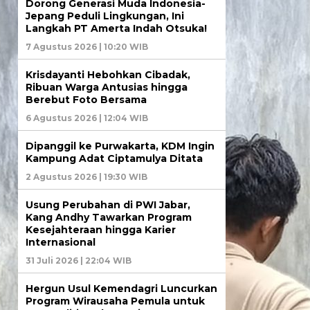
Dorong Generasi Muda Indonesia-
Jepang Peduli Lingkungan, Ini
Langkah PT Amerta Indah Otsuka!
7 Agustus 2026 | 10:20 WIB
Krisdayanti Hebohkan Cibadak,
Ribuan Warga Antusias hingga
Berebut Foto Bersama
6 Agustus 2026 | 12:04 WIB
Dipanggil ke Purwakarta, KDM Ingin
Kampung Adat Ciptamulya Ditata
2 Agustus 2026 | 19:30 WIB
Usung Perubahan di PWI Jabar,
Kang Andhy Tawarkan Program
Kesejahteraan hingga Karier
Internasional
31 Juli 2026 | 22:04 WIB
Hergun Usul Kemendagri Luncurkan
Program Wirausaha Pemula untuk