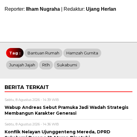
Reporter:
Ilham Nugraha
| Redaktur:
Ujang Herlan
Tag :
Bantuan Rumah
Hamzah Gurnita
Junajah Jajah
Rtlh
Sukabumi
BERITA TERKAIT
Sabtu, 8 Agustus 2026 - 14:39 WIB
Wabup Andreas Sebut Pramuka Jadi Wadah Strategis
Membangun Karakter Generasi ‎
Sabtu, 8 Agustus 2026 - 14:36 WIB
Konflik Nelayan Ujunggenteng Mereda, DPRD