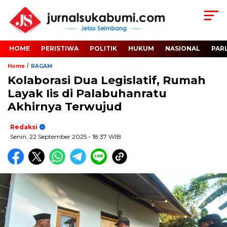
HOME
PERISTIWA
POLITIK
HUKUM
NASIONAL
PAR
/
Home
RAGAM
Kolaborasi Dua Legislatif, Rumah
Layak Iis di Palabuhanratu
Akhirnya Terwujud
Redaksi
Senin, 22 September 2025
- 18:37 WIB