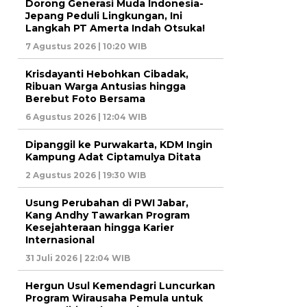
Dorong Generasi Muda Indonesia-
Jepang Peduli Lingkungan, Ini
Langkah PT Amerta Indah Otsuka!
7 Agustus 2026 | 10:20 WIB
Krisdayanti Hebohkan Cibadak,
Ribuan Warga Antusias hingga
Berebut Foto Bersama
6 Agustus 2026 | 12:04 WIB
Dipanggil ke Purwakarta, KDM Ingin
Kampung Adat Ciptamulya Ditata
2 Agustus 2026 | 19:30 WIB
Usung Perubahan di PWI Jabar,
Kang Andhy Tawarkan Program
Kesejahteraan hingga Karier
Internasional
31 Juli 2026 | 22:04 WIB
Hergun Usul Kemendagri Luncurkan
Program Wirausaha Pemula untuk