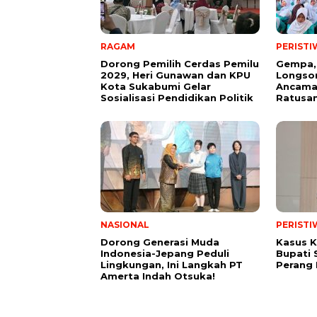
RAGAM
PERISTI
Dorong Pemilih Cerdas Pemilu
Gempa,
2029, Heri Gunawan dan KPU
Longsor
Kota Sukabumi Gelar
Ancama
Sosialisasi Pendidikan Politik
Ratusan
NASIONAL
PERISTI
Dorong Generasi Muda
Kasus K
Indonesia-Jepang Peduli
Bupati 
Lingkungan, Ini Langkah PT
Perang
Amerta Indah Otsuka!