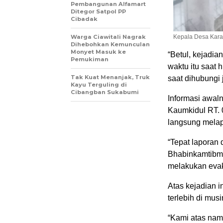
Pembangunan Alfamart
Ditegor Satpol PP
Cibadak
Warga Ciawitali Nagrak
Kepala Desa Karan
Dihebohkan Kemunculan
Monyet Masuk ke
“Betul, kejadia
Pemukiman
waktu itu saat 
Tak Kuat Menanjak, Truk
saat dihubungi
Kayu Terguling di
Cibangban Sukabumi
Informasi awal
Kaumkidul RT. 
langsung melap
“Tepat laporan 
Bhabinkamtibma
melakukan evak
Atas kejadian 
terlebih di mus
“Kami atas na