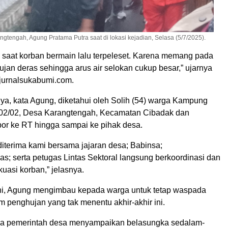
gtengah, Agung Pratama Putra saat di lokasi kejadian, Selasa (5/7/2025).
n saat korban bermain lalu terpeleset. Karena memang pada
hujan deras sehingga arus air selokan cukup besar,” ujarnya
 jurnalsukabumi.com.
nya, kata Agung, diketahui oleh Solih (54) warga Kampung
02/02, Desa Karangtengah, Kecamatan Cibadak dan
or ke RT hingga sampai ke pihak desa.
diterima kami bersama jajaran desa; Babinsa;
s; serta petugas Lintas Sektoral langsung berkoordinasi dan
uasi korban,” jelasnya.
ini, Agung mengimbau kepada warga untuk tetap waspada
im penghujan yang tak menentu akhir-akhir ini.
ma pemerintah desa menyampaikan belasungka sedalam-