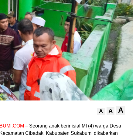
A
A
A
BUMI.COM
– Seorang anak berinisial MI (4) warga Desa
 Kecamatan Cibadak, Kabupaten Sukabumi dikabarkan