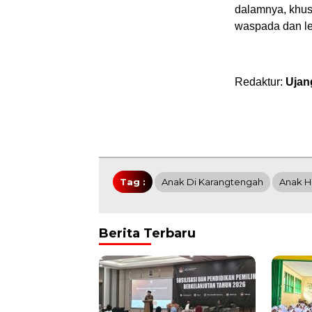
dalamnya, khus
waspada dan leb
Redaktur:
Ujan
Tag :
Anak Di Karangtengah
Anak H
Berita Terbaru