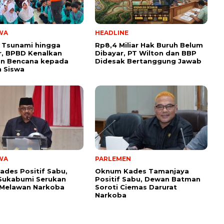
WA
HEADLINE
 Tsunami hingga
Rp8,4 Miliar Hak Buruh Belum
, BPBD Kenalkan
Dibayar, PT Wilton dan BBP
n Bencana kepada
Didesak Bertanggung Jawab
 Siswa
WA
PARLEMEN
ades Positif Sabu,
Oknum Kades Tamanjaya
Sukabumi Serukan
Positif Sabu, Dewan Batman
 Melawan Narkoba
Soroti Ciemas Darurat
Narkoba