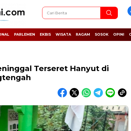
ONAL
PARLEMEN
EKBIS
WISATA
RAGAM
SOSOK
OPINI
inggal Terseret Hanyut di
gtengah