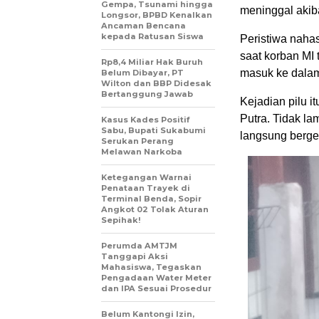
Gempa, Tsunami hingga
meninggal akib
Longsor, BPBD Kenalkan
Ancaman Bencana
kepada Ratusan Siswa
Peristiwa nahas
saat korban MI 
Rp8,4 Miliar Hak Buruh
masuk ke dalam
Belum Dibayar, PT
Wilton dan BBP Didesak
Bertanggung Jawab
Kejadian pilu 
Putra. Tidak la
Kasus Kades Positif
Sabu, Bupati Sukabumi
langsung bergeg
Serukan Perang
Melawan Narkoba
Ketegangan Warnai
Penataan Trayek di
Terminal Benda, Sopir
Angkot 02 Tolak Aturan
Sepihak!
Perumda AMTJM
Tanggapi Aksi
Mahasiswa, Tegaskan
Pengadaan Water Meter
dan IPA Sesuai Prosedur
Belum Kantongi Izin,