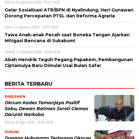
Kamis, 6 Agustus 2026 - 11:04 WIB
Gelar Sosialisasi ATR/BPN di Nyalindung, Heri Gunawan
Dorong Percepatan PTSL dan Reforma Agraria
Rabu, 5 Agustus 2026 - 13:37 WIB
Tawa Anak-anak Pecah saat Boneka Tangan Ajarkan
Mitigasi Bencana di Sukabumi
Selasa, 4 Agustus 2026 - 10:05 WIB
Abah Hendrik Teguh Pegang Papakem, Pembangunan
Ciptamulya Baru Dimulai Usai Bulan Safar
BERITA TERBARU
PARLEMEN
Oknum Kades Tamanjaya Positif
Sabu, Dewan Batman Soroti Ciemas
Darurat Narkoba
Kamis, 6 Agu 2026 - 19:30 WIB
HUKUM
Dugaan Hubungan Terlarang Oknum