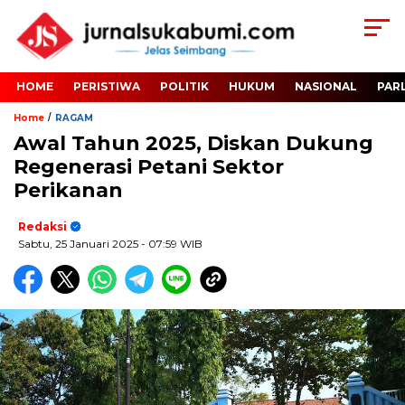
HOME
PERISTIWA
POLITIK
HUKUM
NASIONAL
PAR
/
Home
RAGAM
Awal Tahun 2025, Diskan Dukung
Regenerasi Petani Sektor
Perikanan
Redaksi
Sabtu, 25 Januari 2025
- 07:59 WIB