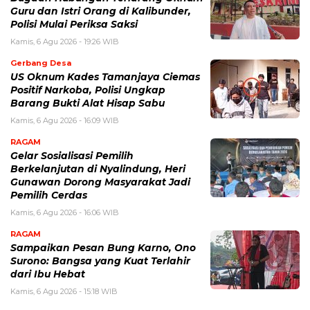
Guru dan Istri Orang di Kalibunder,
Polisi Mulai Periksa Saksi
Kamis, 6 Agu 2026 - 19:26 WIB
Gerbang Desa
US Oknum Kades Tamanjaya Ciemas
Positif Narkoba, Polisi Ungkap
Barang Bukti Alat Hisap Sabu
Kamis, 6 Agu 2026 - 16:09 WIB
RAGAM
Gelar Sosialisasi Pemilih
Berkelanjutan di Nyalindung, Heri
Gunawan Dorong Masyarakat Jadi
Pemilih Cerdas
Kamis, 6 Agu 2026 - 16:06 WIB
RAGAM
Sampaikan Pesan Bung Karno, Ono
Surono: Bangsa yang Kuat Terlahir
dari Ibu Hebat
Kamis, 6 Agu 2026 - 15:18 WIB