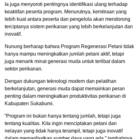
Ia juga menyoroti pentingnya identifikasi ulang terhadap
keaktifan peserta program. Menurutnya, kemitraan yang
lebih kuat antara peserta dan pengelola akan mendorong
terciptanya sistem perikanan yang lebih berkelanjutan dan
inovatif.
Nunung berharap bahwa Program Regenerasi Petani tidak
hanya mampu meningkatkan jumlah petani aktif, tetapi
juga menarik minat generasi muda untuk terlibat dalam
sektor perikanan.
Dengan dukungan teknologi modern dan pelatihan
berkelanjutan, generasi muda dapat memainkan peran
penting dalam meningkatkan produktivitas perikanan di
Kabupaten Sukabumi.
“Program ini bukan hanya tentang jumlah, tetapi juga
tentang kualitas. Kita ingin menciptakan petani dan
nelayan yang tidak hanya terampil, tetapi juga inovatif
dalam memanfaatkan sumber daya yang ada,” tambahnya.