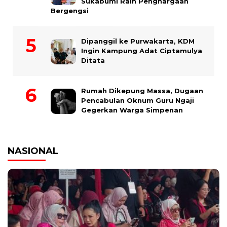
Sukabumi Raih Penghargaan
Bergengsi
Dipanggil ke Purwakarta, KDM
Ingin Kampung Adat Ciptamulya
Ditata
Rumah Dikepung Massa, Dugaan
Pencabulan Oknum Guru Ngaji
Gegerkan Warga Simpenan
NASIONAL