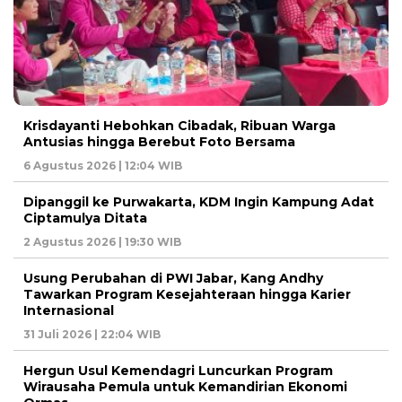
Krisdayanti Hebohkan Cibadak, Ribuan Warga
Antusias hingga Berebut Foto Bersama
6 Agustus 2026 | 12:04 WIB
Dipanggil ke Purwakarta, KDM Ingin Kampung Adat
Ciptamulya Ditata
2 Agustus 2026 | 19:30 WIB
Usung Perubahan di PWI Jabar, Kang Andhy
Tawarkan Program Kesejahteraan hingga Karier
Internasional
31 Juli 2026 | 22:04 WIB
Hergun Usul Kemendagri Luncurkan Program
Wirausaha Pemula untuk Kemandirian Ekonomi