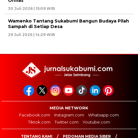
Ormas
30 Juli 2026 | 15:09 WIB
Wamenko Tantang Sukabumi Bangun Budaya Pilah
Sampah di Setiap Desa
29 Juli 2026 | 14:29 WIB
MEDIA NETWORK
Facebook.com
Instagram.com
Whatsapp.com
Tiktok.com
Twitter.com
Youtube.com
TENTANG KAMI
PEDOMAN MEDIA SIBER