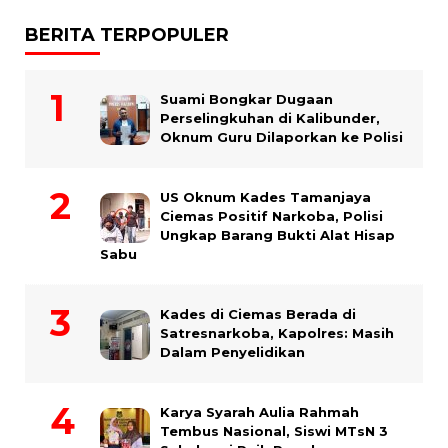
BERITA TERPOPULER
Suami Bongkar Dugaan
Perselingkuhan di Kalibunder,
Oknum Guru Dilaporkan ke Polisi
US Oknum Kades Tamanjaya
Ciemas Positif Narkoba, Polisi
Ungkap Barang Bukti Alat Hisap
Sabu
Kades di Ciemas Berada di
Satresnarkoba, Kapolres: Masih
Dalam Penyelidikan
Karya Syarah Aulia Rahmah
Tembus Nasional, Siswi MTsN 3