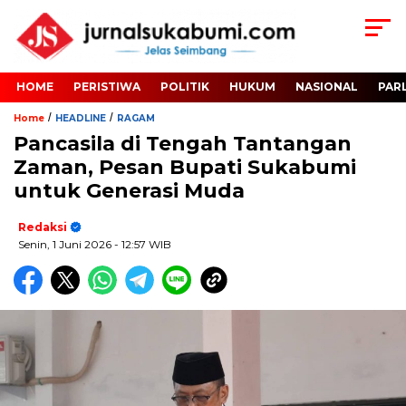
HOME
PERISTIWA
POLITIK
HUKUM
NASIONAL
PAR
/
/
Home
HEADLINE
RAGAM
Pancasila di Tengah Tantangan
Zaman, Pesan Bupati Sukabumi
untuk Generasi Muda
Redaksi
Senin, 1 Juni 2026
- 12:57 WIB