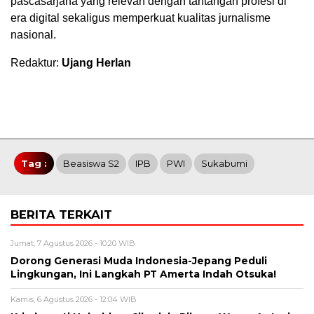
pascasarjana yang relevan dengan tantangan profesi di
era digital sekaligus memperkuat kualitas jurnalisme
nasional.
Redaktur:
Ujang Herlan
Tag :
Beasiswa S2
IPB
PWI
Sukabumi
BERITA TERKAIT
Jumat, 7 Agustus 2026 - 10:20 WIB
Dorong Generasi Muda Indonesia-Jepang Peduli
Lingkungan, Ini Langkah PT Amerta Indah Otsuka!
Kamis, 6 Agustus 2026 - 12:04 WIB