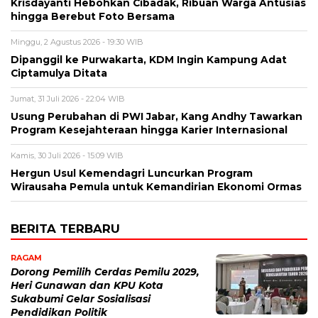
Krisdayanti Hebohkan Cibadak, Ribuan Warga Antusias
hingga Berebut Foto Bersama
Minggu, 2 Agustus 2026 - 19:30 WIB
Dipanggil ke Purwakarta, KDM Ingin Kampung Adat
Ciptamulya Ditata
Jumat, 31 Juli 2026 - 22:04 WIB
Usung Perubahan di PWI Jabar, Kang Andhy Tawarkan
Program Kesejahteraan hingga Karier Internasional
Kamis, 30 Juli 2026 - 15:09 WIB
Hergun Usul Kemendagri Luncurkan Program
Wirausaha Pemula untuk Kemandirian Ekonomi Ormas
BERITA TERBARU
RAGAM
Dorong Pemilih Cerdas Pemilu 2029,
Heri Gunawan dan KPU Kota
Sukabumi Gelar Sosialisasi
Pendidikan Politik