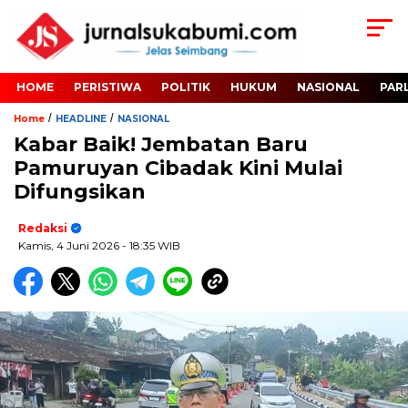
HOME
PERISTIWA
POLITIK
HUKUM
NASIONAL
PAR
/
/
Home
HEADLINE
NASIONAL
Kabar Baik! Jembatan Baru
Pamuruyan Cibadak Kini Mulai
Difungsikan
Redaksi
Kamis, 4 Juni 2026
- 18:35 WIB