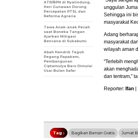
ATR/BPN di Nyalindung,
Heri Gunawan Dorong
unggulan Jumat
Percepatan PTSL dan
Sehingga ini b
Reforma Agraria
masyarakat Kec
Tawa Anak-anak Pecah
saat Boneka Tangan
Adang berharap
Ajarkan Mitigasi
Bencana di Sukabumi
masyarakat dan
wilayah aman d
Abah Hendrik Teguh
Pegang Papakem,
“Terlebih mengh
Pembangunan
Ciptamulya Baru Dimulai
akan menghada
Usai Bulan Safar
dan tentram,” t
Reporter:
Ifan
|
Tag :
Bagikan Bensin Gratis
Jumat 