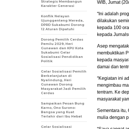
Strategis Membangun
WIB, Jumat (20/
Karakter Generasi ‎
“Ini adalah pr
Konflik Nelayan
dilakukan seming
Ujunggenteng Mereda,
DPRD Sukabumi Dorong
kepada 100 oran
12 Aturan Dipatuhi
kepada Jurnal
Dorong Pemilih Cerdas
Pemilu 2029, Heri
Asep mengataka
Gunawan dan KPU Kota
Sukabumi Gelar
membuktikan Po
Sosialisasi Pendidikan
kepada masyara
Politik
damai dan tent
Gelar Sosialisasi Pemilih
Berkelanjutan di
“Kegiatan ini a
Nyalindung, Heri
Gunawan Dorong
mengimbau masy
Masyarakat Jadi Pemilih
tentram. Ke dep
Cerdas
masyarakat yan
Sampaikan Pesan Bung
Karno, Ono Surono:
Sementara itu,
Bangsa yang Kuat
Terlahir dari Ibu Hebat
mulia dengan p
Gelar Sosialisasi
“Saya sangat a