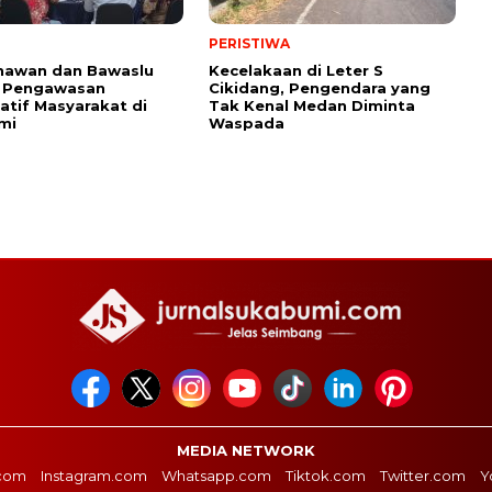
PERISTIWA
nawan dan Bawaslu
Kecelakaan di Leter S
 Pengawasan
Cikidang, Pengendara yang
patif Masyarakat di
Tak Kenal Medan Diminta
mi
Waspada
MEDIA NETWORK
com
Instagram.com
Whatsapp.com
Tiktok.com
Twitter.com
Y