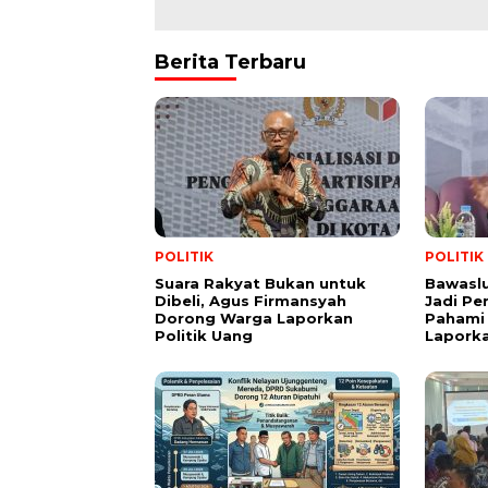
Berita Terbaru
POLITIK
POLITIK
Suara Rakyat Bukan untuk
Bawasl
Dibeli, Agus Firmansyah
Jadi Pe
Dorong Warga Laporkan
Pahami 
Politik Uang
Lapork