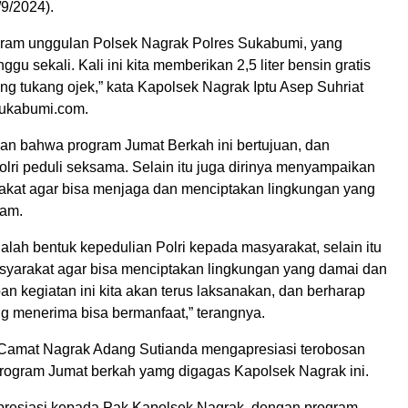
9/2024).
ogram unggulan Polsek Nagrak Polres Sukabumi, yang
gu sekali. Kali ini kita memberikan 2,5 liter bensin gratis
g tukang ojek,” kata Kapolsek Nagrak Iptu Asep Suhriat
sukabumi.com.
n bahwa program Jumat Berkah ini bertujuan, dan
lri peduli seksama. Selain itu juga dirinya menyampaikan
kat agar bisa menjaga dan menciptakan lingkungan yang
ram.
dalah bentuk kepedulian Polri kepada masyarakat, selain itu
arakat agar bisa menciptakan lingkungan yang damai dan
an kegiatan ini kita akan terus laksanakan, dan berharap
g menerima bisa bermanfaat,” terangnya.
 Camat Nagrak Adang Sutianda mengapresiasi terobosan
rogram Jumat berkah yamg digagas Kapolsek Nagrak ini.
presiasi kepada Pak Kapolsek Nagrak, dengan program