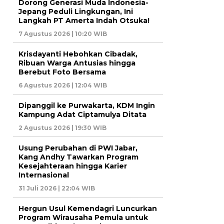
Dorong Generasi Muda Indonesia-
Jepang Peduli Lingkungan, Ini
Langkah PT Amerta Indah Otsuka!
7 Agustus 2026 | 10:20 WIB
Krisdayanti Hebohkan Cibadak,
Ribuan Warga Antusias hingga
Berebut Foto Bersama
6 Agustus 2026 | 12:04 WIB
Dipanggil ke Purwakarta, KDM Ingin
Kampung Adat Ciptamulya Ditata
2 Agustus 2026 | 19:30 WIB
Usung Perubahan di PWI Jabar,
Kang Andhy Tawarkan Program
Kesejahteraan hingga Karier
Internasional
31 Juli 2026 | 22:04 WIB
Hergun Usul Kemendagri Luncurkan
Program Wirausaha Pemula untuk