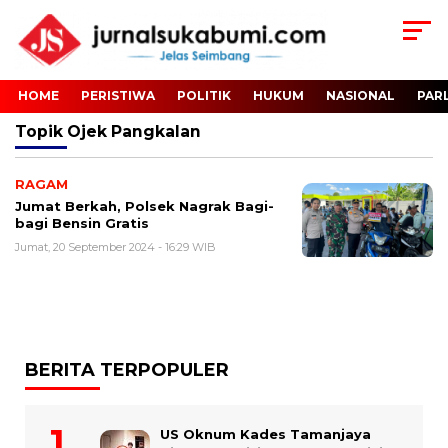
HOME
PERISTIWA
POLITIK
HUKUM
NASIONAL
PAR
Topik
Ojek Pangkalan
RAGAM
Jumat Berkah, Polsek Nagrak Bagi-
bagi Bensin Gratis
Jumat, 20 September 2024 - 16:29 WIB
BERITA TERPOPULER
US Oknum Kades Tamanjaya