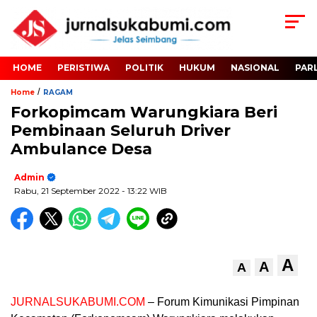
HOME
PERISTIWA
POLITIK
HUKUM
NASIONAL
PAR
/
Home
RAGAM
Forkopimcam Warungkiara Beri
Pembinaan Seluruh Driver
Ambulance Desa
Admin
Rabu, 21 September 2022
- 13:22 WIB
A
A
A
JURNALSUKABUMI.COM
– Forum Kimunikasi Pimpinan