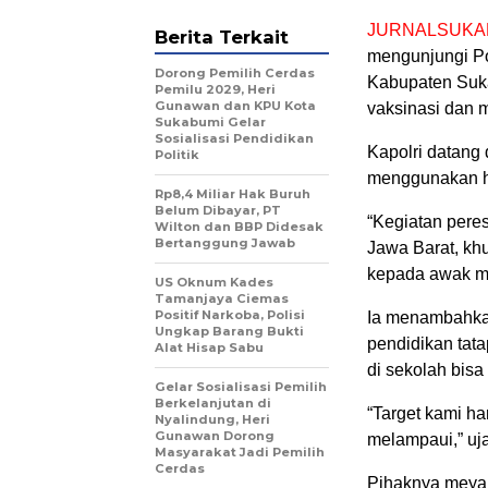
JURNALSUKA
Berita Terkait
mengunjungi P
Dorong Pemilih Cerdas
Kabupaten Suka
Pemilu 2029, Heri
Gunawan dan KPU Kota
vaksinasi dan 
Sukabumi Gelar
Sosialisasi Pendidikan
Kapolri datang
Politik
menggunakan hel
Rp8,4 Miliar Hak Buruh
Belum Dibayar, PT
“Kegiatan pere
Wilton dan BBP Didesak
Bertanggung Jawab
Jawa Barat, kh
kepada awak m
US Oknum Kades
Tamanjaya Ciemas
Positif Narkoba, Polisi
Ia menambahka
Ungkap Barang Bukti
pendidikan tata
Alat Hisap Sabu
di sekolah bis
Gelar Sosialisasi Pemilih
Berkelanjutan di
“Target kami har
Nyalindung, Heri
Gunawan Dorong
melampaui,” uj
Masyarakat Jadi Pemilih
Cerdas
Pihaknya meyak