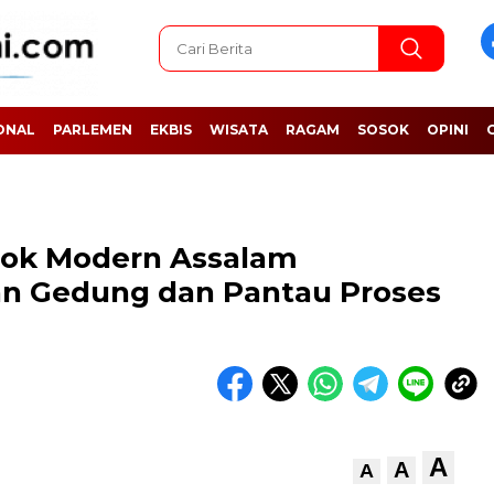
ONAL
PARLEMEN
EKBIS
WISATA
RAGAM
SOSOK
OPINI
dok Modern Assalam
an Gedung dan Pantau Proses
A
A
A