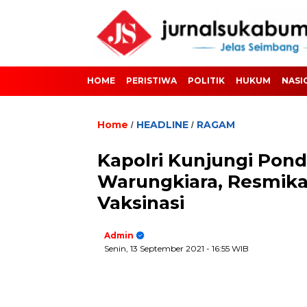
HOME
PERISTIWA
POLITIK
HUKUM
NASI
Home
HEADLINE
RAGAM
/
/
Kapolri Kunjungi Pon
Warungkiara, Resmik
Vaksinasi
Admin
Senin, 13 September 2021
- 16:55 WIB