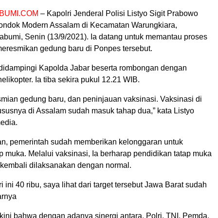
BUMI.COM
– Kapolri Jenderal Polisi Listyo Sigit Prabowo
ondok Modern Assalam di Kecamatan Warungkiara,
bumi, Senin (13/9/2021). Ia datang untuk memantau proses
meresmikan gedung baru di Ponpes tersebut.
 didampingi Kapolda Jabar beserta rombongan dengan
ikopter. Ia tiba sekira pukul 12.21 WIB.
smian gedung baru, dan peninjauan vaksinasi. Vaksinasi di
ususnya di Assalam sudah masuk tahap dua,” kata Listyo
edia.
n, pemerintah sudah memberikan kelonggaran untuk
p muka. Melalui vaksinasi, Ia berharap pendidikan tatap muka
a kembali dilaksanakan dengan normal.
i ini 40 ribu, saya lihat dari target tersebut Jawa Barat sudah
arnya
ini bahwa dengan adanya sinergi antara, Polri, TNI, Pemda,