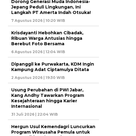
Dorong Generasi Muda Indonesia-
Jepang Peduli Lingkungan, Ini
Langkah PT Amerta Indah Otsuka!
7 Agustus 2026 | 10:20 WIB
Krisdayanti Hebohkan Cibadak,
Ribuan Warga Antusias hingga
Berebut Foto Bersama
6 Agustus 2026 | 12:04 WIB
Dipanggil ke Purwakarta, KDM Ingin
Kampung Adat Ciptamulya Ditata
2 Agustus 2026 | 19:30 WIB
Usung Perubahan di PWI Jabar,
Kang Andhy Tawarkan Program
Kesejahteraan hingga Karier
Internasional
31 Juli 2026 | 22:04 WIB
Hergun Usul Kemendagri Luncurkan
Program Wirausaha Pemula untuk