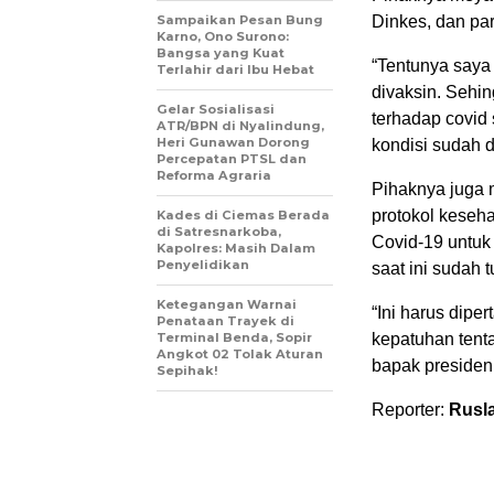
Sampaikan Pesan Bung
Dinkes, dan par
Karno, Ono Surono:
Bangsa yang Kuat
“Tentunya saya
Terlahir dari Ibu Hebat
divaksin. Sehi
Gelar Sosialisasi
terhadap covid 
ATR/BPN di Nyalindung,
Heri Gunawan Dorong
kondisi sudah d
Percepatan PTSL dan
Reforma Agraria
Pihaknya juga 
protokol keseh
Kades di Ciemas Berada
di Satresnarkoba,
Covid-19 untuk
Kapolres: Masih Dalam
Penyelidikan
saat ini sudah t
Ketegangan Warnai
“Ini harus dipe
Penataan Trayek di
Terminal Benda, Sopir
kepatuhan tent
Angkot 02 Tolak Aturan
bapak presiden
Sepihak!
Reporter:
Rusl