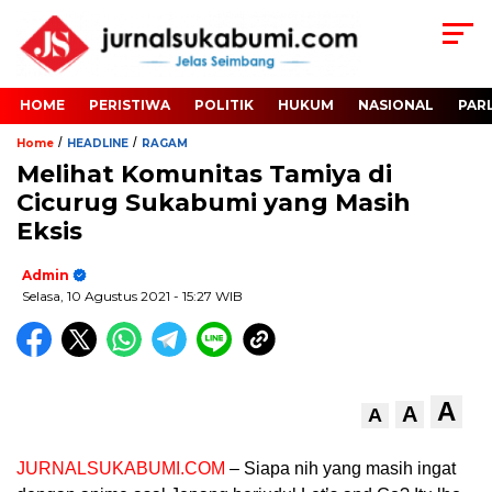
HOME
PERISTIWA
POLITIK
HUKUM
NASIONAL
PAR
/
/
Home
HEADLINE
RAGAM
Melihat Komunitas Tamiya di
Cicurug Sukabumi yang Masih
Eksis
Admin
Selasa, 10 Agustus 2021
- 15:27 WIB
A
A
A
JURNALSUKABUMI.COM
– Siapa nih yang masih ingat