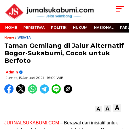
HOME
PERISTIWA
POLITIK
HUKUM
NASIONAL
PAR
/
Home
WISATA
Taman Gemilang di Jalur Alternatif
Bogor-Sukabumi, Cocok untuk
Berfoto
Admin
Jumat, 15 Januari 2021
- 16:09 WIB
A
A
A
JURNALSUKABUMI.COM
– Berawal dari inisiatif untuk