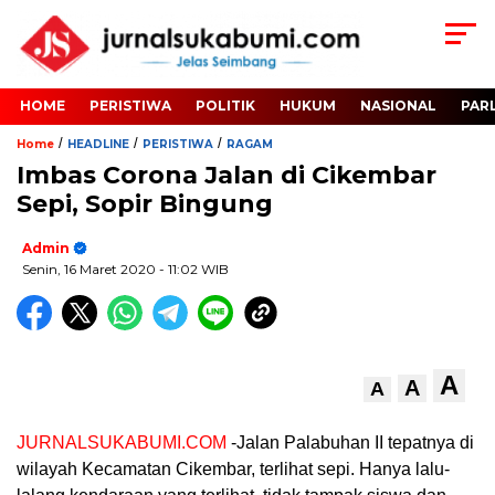
HOME
PERISTIWA
POLITIK
HUKUM
NASIONAL
PAR
/
/
/
Home
HEADLINE
PERISTIWA
RAGAM
Imbas Corona Jalan di Cikembar
Sepi, Sopir Bingung
Admin
Senin, 16 Maret 2020
- 11:02 WIB
A
A
A
JURNALSUKABUMI.COM
-Jalan Palabuhan II tepatnya di
wilayah Kecamatan Cikembar, terlihat sepi. Hanya lalu-