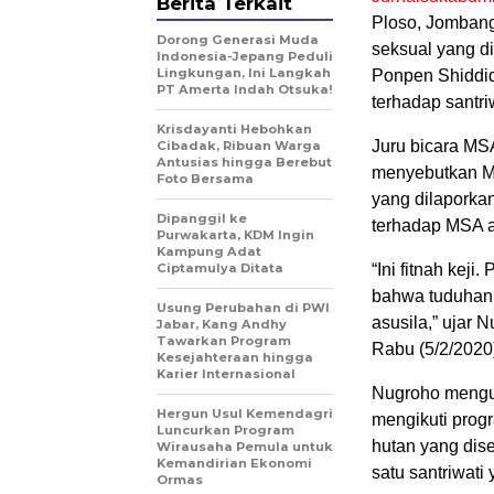
Berita Terkait
Ploso, Jombang
Dorong Generasi Muda
seksual yang di
Indonesia-Jepang Peduli
Lingkungan, Ini Langkah
Ponpen Shiddiq
PT Amerta Indah Otsuka!
terhadap santri
Krisdayanti Hebohkan
Juru bicara MS
Cibadak, Ribuan Warga
Antusias hingga Berebut
menyebutkan MS
Foto Bersama
yang dilaporkan
Dipanggil ke
terhadap MSA ad
Purwakarta, KDM Ingin
Kampung Adat
Ciptamulya Ditata
“Ini fitnah kej
bahwa tuduhan i
Usung Perubahan di PWI
asusila,” ujar 
Jabar, Kang Andhy
Tawarkan Program
Rabu (5/2/2020
Kesejahteraan hingga
Karier Internasional
Nugroho mengung
Hergun Usul Kemendagri
mengikuti prog
Luncurkan Program
hutan yang dis
Wirausaha Pemula untuk
Kemandirian Ekonomi
satu santriwati 
Ormas