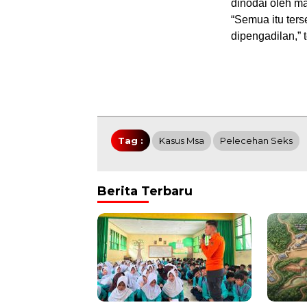
dinodai oleh m
“Semua itu ters
dipengadilan,” 
Tag :
Kasus Msa
Pelecehan Seks
Berita Terbaru