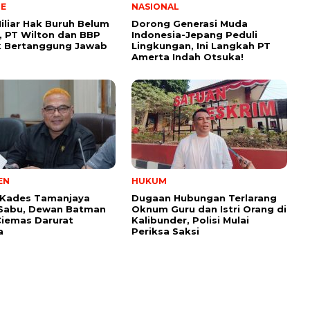
NE
NASIONAL
iliar Hak Buruh Belum
Dorong Generasi Muda
, PT Wilton dan BBP
Indonesia-Jepang Peduli
k Bertanggung Jawab
Lingkungan, Ini Langkah PT
Amerta Indah Otsuka!
EN
HUKUM
Kades Tamanjaya
Dugaan Hubungan Terlarang
 Sabu, Dewan Batman
Oknum Guru dan Istri Orang di
Ciemas Darurat
Kalibunder, Polisi Mulai
a
Periksa Saksi