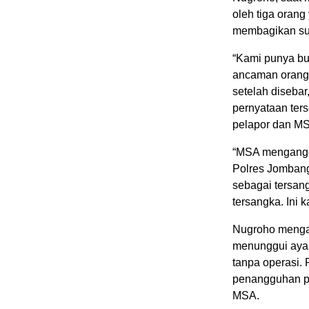
oleh tiga oran
membagikan sur
“Kami punya bu
ancaman orang-
setelah diseba
pernyataan ter
pelapor dan M
“MSA mengangga
Polres Jomban
sebagai tersang
tersangka. Ini 
Nugroho mengak
menunggui ayah
tanpa operasi.
penangguhan pa
MSA.