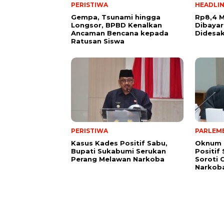
PERISTIWA
HEADLI
Gempa, Tsunami hingga
Rp8,4 M
Longsor, BPBD Kenalkan
Dibayar
Ancaman Bencana kepada
Didesa
Ratusan Siswa
PERISTIWA
PARLEM
Kasus Kades Positif Sabu,
Oknum 
Bupati Sukabumi Serukan
Positif
Perang Melawan Narkoba
Soroti 
Narkob