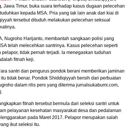
, Jawa Timur, buka suara terhadap kasus dugaan pelecehan
tuduhkan kepada MSA. Pria yang tak lain anak dari kiai di
iyyah tersebut dituduh melakukan pelecehan seksual
watinya.
A, Nugroho Harijanto, membantah sangkaan polisi yang
A telah melecehkan santrinya. Kasus pelecehan seperti
 pelapor, tidak pernah terjadi. Ia menegaskan tuduhan
alah fitnah keji.
i. Para santri dan pengurus pondok berani memberikan jaminan
tu tidak benar. Pondok Shiddiqiyyah bersih dari perbuatan
Nugroho dalam rilis pers yang diterima jurnalsukabumi.com,
).
kapkan fitnah tersebut bermula dari seleksi santri untuk
ram pelayanan kesehatan masyarakat desa dan pedalaman
elenggarakan pada Maret 2017. Pelapor merupakan salah
yang ikut seleksi itu.