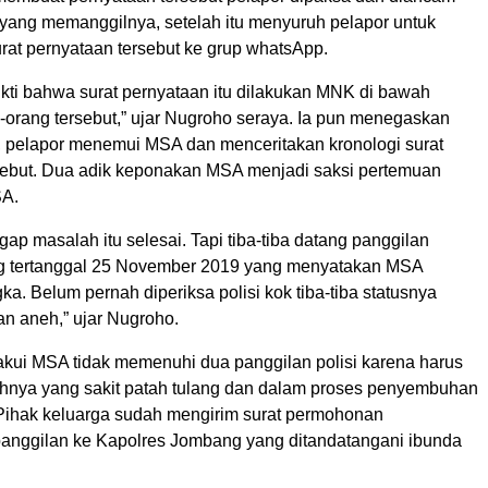
g yang memanggilnya, setelah itu menyuruh pelapor untuk
at pernyataan tersebut ke grup whatsApp.
kti bahwa surat pernyataan itu dilakukan MNK di bawah
orang tersebut,” ujar Nugroho seraya. Ia pun menegaskan
r, pelapor menemui MSA dan menceritakan kronologi surat
sebut. Dua adik keponakan MSA menjadi saksi pertemuan
SA.
p masalah itu selesai. Tapi tiba-tiba datang panggilan
g tertanggal 25 November 2019 yang menyatakan MSA
ka. Belum pernah diperiksa polisi kok tiba-tiba statusnya
kan aneh,” ujar Nugroho.
ui MSA tidak memenuhi dua panggilan polisi karena harus
nya yang sakit patah tulang dan dalam proses penyembuhan
 Pihak keluarga sudah mengirim surat permohonan
nggilan ke Kapolres Jombang yang ditandatangani ibunda