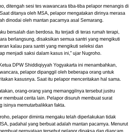
o, ditengah sesi tes wawancara tiba-tiba pelapor menangis di
aat ditanya oleh MSA, pelapor mengatakan dirinya merasa
elah dinodai oleh mantan pacarnya asal Semarang.
u bersalah dan berdosa. Itu terjadi di teras rumah terapi,
ra berlangsung, disaksikan semua santri yang mengikuti
heran kalau para santri yang mengikuti seleksi dan
p menjadi saksi dalam kasus ini,” ujar Nugroho.
 Ketua DPW Shiddiqiyyah Yogyakarta ini menambahkan,
awancara, pelapor dipanggil oleh beberapa orang untuk
itakan kasusnya. Saat itu pelapor menceritakan hal sama.
akan, orang-orang yang memanggilnya tersebut justru
r membuat cerita lain. Pelapor disuruh membuat surat
 isinya memutarbalikkan fakta.
roho, pelapor diminta mengaku telah diperlakukan tidak
SA, padahal yang berbuat adalah mantan pacarnya. Menurut
membuat pernyataan tersebut pelapor dipaksa dan diancam