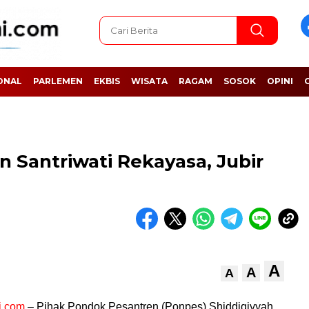
ONAL
PARLEMEN
EKBIS
WISATA
RAGAM
SOSOK
OPINI
 Santriwati Rekayasa, Jubir
A
A
A
i.com
– Pihak Pondok Pesantren (Ponpes) Shiddiqiyyah,