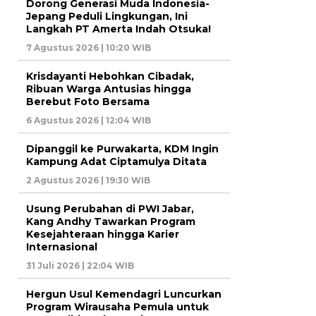
Dorong Generasi Muda Indonesia-
Jepang Peduli Lingkungan, Ini
Langkah PT Amerta Indah Otsuka!
7 Agustus 2026 | 10:20 WIB
Krisdayanti Hebohkan Cibadak,
Ribuan Warga Antusias hingga
Berebut Foto Bersama
6 Agustus 2026 | 12:04 WIB
Dipanggil ke Purwakarta, KDM Ingin
Kampung Adat Ciptamulya Ditata
2 Agustus 2026 | 19:30 WIB
Usung Perubahan di PWI Jabar,
Kang Andhy Tawarkan Program
Kesejahteraan hingga Karier
Internasional
31 Juli 2026 | 22:04 WIB
Hergun Usul Kemendagri Luncurkan
Program Wirausaha Pemula untuk