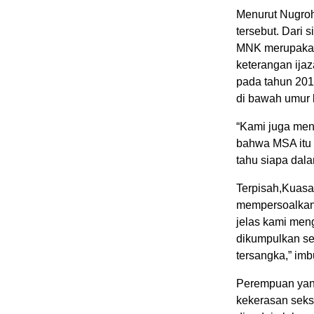
Menurut Nugroh
tersebut. Dari 
MNK merupakan 
keterangan ijaz
pada tahun 201
di bawah umur 
“Kami juga me
bahwa MSA itu 
tahu siapa dala
Terpisah,Kuasa
mempersoalkan 
jelas kami men
dikumpulkan se
tersangka,” im
Perempuan yang
kekerasan seksu