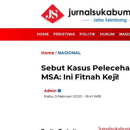
HOME
PERISTIWA
POLITIK
HUKUM
NASI
Home
NASIONAL
/
Sebut Kasus Pelecehan
MSA: Ini Fitnah Keji!
Admin
Rabu, 5 Februari 2020
- 16:41 WIB
Jurnalsukabum