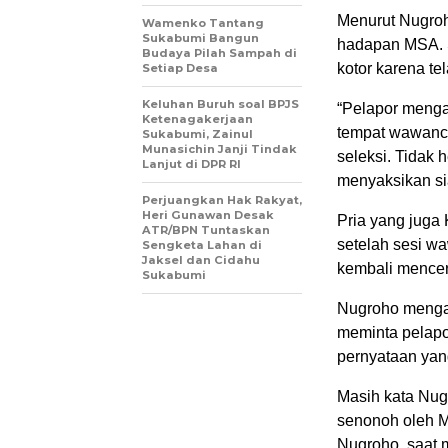
Menurut Nugroh
Wamenko Tantang
Sukabumi Bangun
hadapan MSA. S
Budaya Pilah Sampah di
kotor karena t
Setiap Desa
Keluhan Buruh soal BPJS
“Pelapor mengak
Ketenagakerjaan
tempat wawanca
Sukabumi, Zainul
Munasichin Janji Tindak
seleksi. Tidak 
Lanjut di DPR RI
menyaksikan sia
Perjuangkan Hak Rakyat,
Heri Gunawan Desak
Pria yang juga
ATR/BPN Tuntaskan
setelah sesi w
Sengketa Lahan di
Jaksel dan Cidahu
kembali mencer
Sukabumi
Nugroho mengat
meminta pelapo
pernyataan yang
Masih kata Nug
senonoh oleh M
Nugroho, saat 