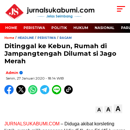
HOME
PERISTIWA
POLITIK
HUKUM
NASIONAL
PAR
/
/
/
Home
HEADLINE
PERISTIWA
RAGAM
Ditinggal ke Kebun, Rumah di
Jampangtengah Dilumat si Jago
Merah
Admin
Senin, 27 Januari 2020
- 18:14 WIB
A
A
A
JURNALSUKABUMI.COM
– Diduga akibat korsleting