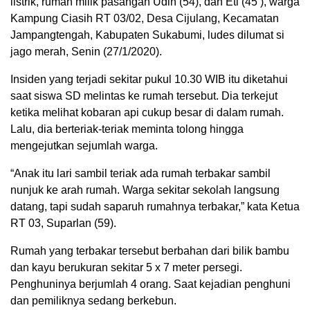
listrik, rumah milik pasangan Udin (54), dan Eti (45 ), warga
Kampung Ciasih RT 03/02, Desa Cijulang, Kecamatan
Jampangtengah, Kabupaten Sukabumi, ludes dilumat si
jago merah, Senin (27/1/2020).
Insiden yang terjadi sekitar pukul 10.30 WIB itu diketahui
saat siswa SD melintas ke rumah tersebut. Dia terkejut
ketika melihat kobaran api cukup besar di dalam rumah.
Lalu, dia berteriak-teriak meminta tolong hingga
mengejutkan sejumlah warga.
“Anak itu lari sambil teriak ada rumah terbakar sambil
nunjuk ke arah rumah. Warga sekitar sekolah langsung
datang, tapi sudah saparuh rumahnya terbakar,” kata Ketua
RT 03, Suparlan (59).
Rumah yang terbakar tersebut berbahan dari bilik bambu
dan kayu berukuran sekitar 5 x 7 meter persegi.
Penghuninya berjumlah 4 orang. Saat kejadian penghuni
dan pemiliknya sedang berkebun.