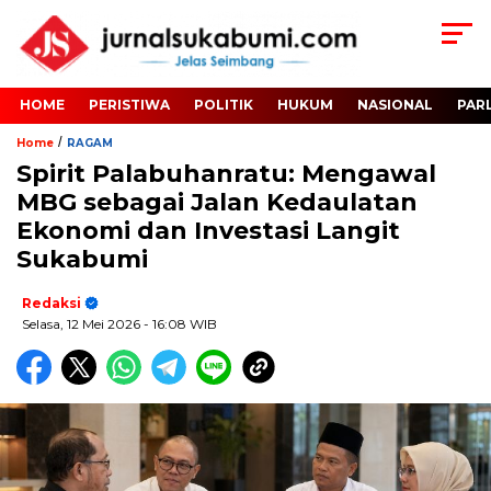
HOME
PERISTIWA
POLITIK
HUKUM
NASIONAL
PAR
/
Home
RAGAM
Spirit Palabuhanratu: Mengawal
MBG sebagai Jalan Kedaulatan
Ekonomi dan Investasi Langit
Sukabumi
Redaksi
Selasa, 12 Mei 2026
- 16:08 WIB