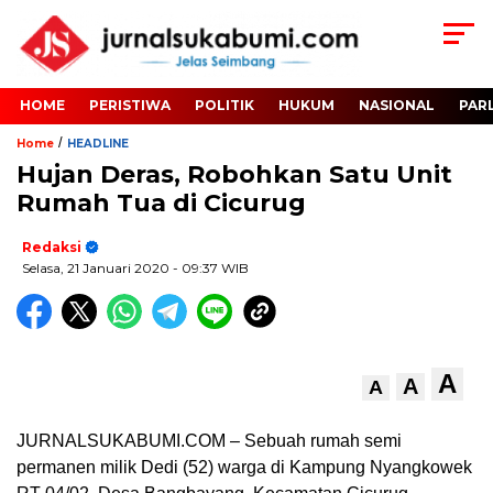
HOME
PERISTIWA
POLITIK
HUKUM
NASIONAL
PAR
/
Home
HEADLINE
Hujan Deras, Robohkan Satu Unit
Rumah Tua di Cicurug
Redaksi
Selasa, 21 Januari 2020
- 09:37 WIB
A
A
A
JURNALSUKABUMI.COM – Sebuah rumah semi
permanen milik Dedi (52) warga di Kampung Nyangkowek