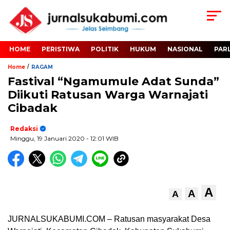
HOME
PERISTIWA
POLITIK
HUKUM
NASIONAL
PAR
/
Home
RAGAM
Fastival “Ngamumule Adat Sunda”
Diikuti Ratusan Warga Warnajati
Cibadak
Redaksi
Minggu, 19 Januari 2020
- 12:01 WIB
A
A
A
JURNALSUKABUMI.COM – Ratusan masyarakat Desa