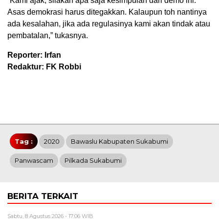
“Kami ajak, silakan apa saja kesimpulan dari demo ini.
Asas demokrasi harus ditegakkan. Kalaupun toh nantinya
ada kesalahan, jika ada regulasinya kami akan tindak atau
pembatalan,” tukasnya.
Reporter: Irfan
Redaktur: FK Robbi
Tag :
2020
Bawaslu Kabupaten Sukabumi
Panwascam
Pilkada Sukabumi
BERITA TERKAIT
Sabtu, 8 Agustus 2026 - 17:06 WIB