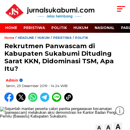
HOME
PERISTIWA
POLITIK
HUKUM
NASIONAL
PAR
/
/
/
/
Home
HEADLINE
HUKUM
PERISTIWA
POLITIK
Rekrutmen Panwascam di
Kabupaten Sukabumi Dituding
Sarat KKN, Didominasi TSM, Apa
Itu?
Admin
Senin, 23 Desember 2019
- 14:24 WIB
i
A
A
A