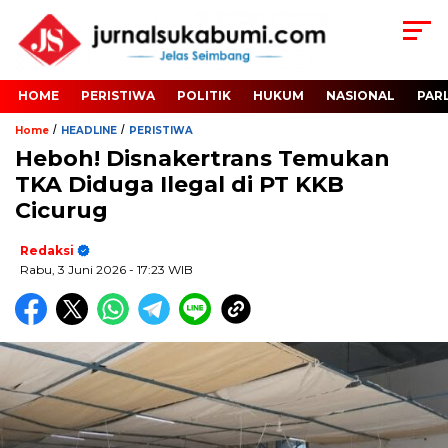
HOME
PERISTIWA
POLITIK
HUKUM
NASIONAL
PAR
/
/
Home
HEADLINE
PERISTIWA
Heboh! Disnakertrans Temukan
TKA Diduga Ilegal di PT KKB
Cicurug
Redaksi
Rabu, 3 Juni 2026
- 17:23 WIB