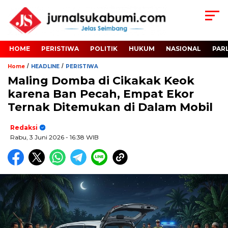
HOME
PERISTIWA
POLITIK
HUKUM
NASIONAL
PAR
/
/
Home
HEADLINE
PERISTIWA
Maling Domba di Cikakak Keok
karena Ban Pecah, Empat Ekor
Ternak Ditemukan di Dalam Mobil
Redaksi
Rabu, 3 Juni 2026
- 16:38 WIB