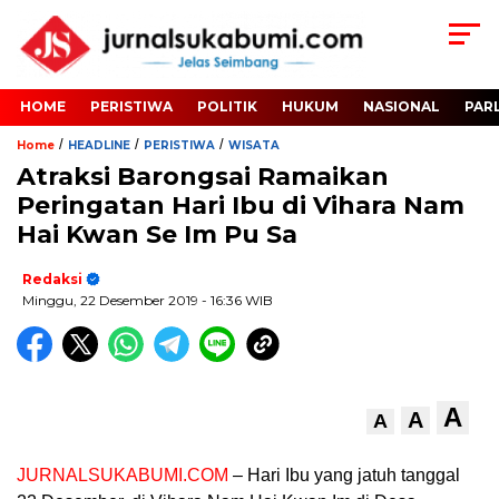
HOME
PERISTIWA
POLITIK
HUKUM
NASIONAL
PAR
/
/
/
Home
HEADLINE
PERISTIWA
WISATA
Atraksi Barongsai Ramaikan
Peringatan Hari Ibu di Vihara Nam
Hai Kwan Se Im Pu Sa
Redaksi
Minggu, 22 Desember 2019
- 16:36 WIB
A
A
A
JURNALSUKABUMI.COM
– Hari Ibu yang jatuh tanggal