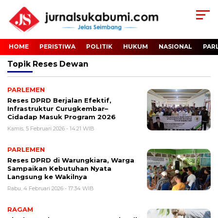
HOME
PERISTIWA
POLITIK
HUKUM
NASIONAL
PAR
Topik
Reses Dewan
PARLEMEN
Reses DPRD Berjalan Efektif,
Infrastruktur Curugkembar–
Cidadap Masuk Program 2026
Kamis, 5 Februari 2026 - 14:21 WIB
PARLEMEN
Reses DPRD di Warungkiara, Warga
Sampaikan Kebutuhan Nyata
Langsung ke Wakilnya
Rabu, 4 Februari 2026 - 17:34 WIB
RAGAM