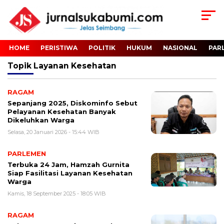
HOME
PERISTIWA
POLITIK
HUKUM
NASIONAL
PAR
Topik
Layanan Kesehatan
RAGAM
Sepanjang 2025, Diskominfo Sebut
Pelayanan Kesehatan Banyak
Dikeluhkan Warga
Selasa, 20 Januari 2026 - 15:44 WIB
PARLEMEN
Terbuka 24 Jam, Hamzah Gurnita
Siap Fasilitasi Layanan Kesehatan
Warga
Kamis, 18 September 2025 - 18:05 WIB
RAGAM