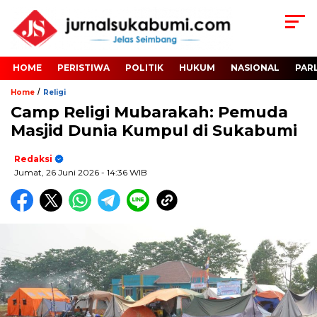
HOME
PERISTIWA
POLITIK
HUKUM
NASIONAL
PAR
/
Home
Religi
Camp Religi Mubarakah: Pemuda
Masjid Dunia Kumpul di Sukabumi
Redaksi
Jumat, 26 Juni 2026
- 14:36 WIB