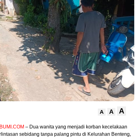
A
A
A
BUMI.COM
– Dua wanita yang menjadi korban kecelakaan
erlintasan sebidang tanpa palang pintu di Kelurahan Benteng,