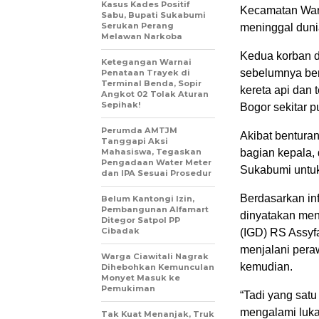
Kasus Kades Positif
Kecamatan Waru
Sabu, Bupati Sukabumi
Serukan Perang
meninggal dun
Melawan Narkoba
Kedua korban d
Ketegangan Warnai
sebelumnya ber
Penataan Trayek di
Terminal Benda, Sopir
kereta api dan
Angkot 02 Tolak Aturan
Sepihak!
Bogor sekitar p
Perumda AMTJM
Akibat benturan
Tanggapi Aksi
Mahasiswa, Tegaskan
bagian kepala,
Pengadaan Water Meter
Sukabumi untuk
dan IPA Sesuai Prosedur
Berdasarkan in
Belum Kantongi Izin,
Pembangunan Alfamart
dinyatakan meni
Ditegor Satpol PP
Cibadak
(IGD) RS Assyf
menjalani pera
Warga Ciawitali Nagrak
kemudian.
Dihebohkan Kemunculan
Monyet Masuk ke
Pemukiman
“Tadi yang sat
mengalami luka 
Tak Kuat Menanjak, Truk