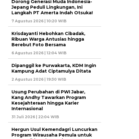
Dorong Generasi Muda Indonesia-
Jepang Peduli Lingkungan, Ini
Langkah PT Amerta Indah Otsuka!
7 Agustus 2026 | 10:20 WIB
Krisdayanti Hebohkan Cibadak,
Ribuan Warga Antusias hingga
Berebut Foto Bersama
6 Agustus 2026 | 12:04 WIB
Dipanggil ke Purwakarta, KDM Ingin
Kampung Adat Ciptamulya Ditata
2 Agustus 2026 | 19:30 WIB
Usung Perubahan di PWI Jabar,
Kang Andhy Tawarkan Program
Kesejahteraan hingga Karier
Internasional
31 Juli 2026 | 22:04 WIB
Hergun Usul Kemendagri Luncurkan
Program Wirausaha Pemula untuk