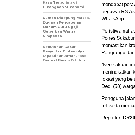
Kayu Terguling di
mendapat peraw
Cibangban Sukabumi
pegawai RS Ass
Rumah Dikepung Massa,
WhatsApp.
Dugaan Pencabulan
Oknum Guru Ngaji
Peristiwa nahas
Gegerkan Warga
Simpenan
Polres Sukabum
memastikan kro
Kebutuhan Dasar
Penyintas Ciptamulya
Pangrango dan 
Dipastikan Aman, Fase
Darurat Resmi Ditutup
“Kecelakaan in
meningkatkan ke
lokasi yang be
Dedi (58) warga
Pengguna jalan 
rel, serta mem
Reporter:
CR2