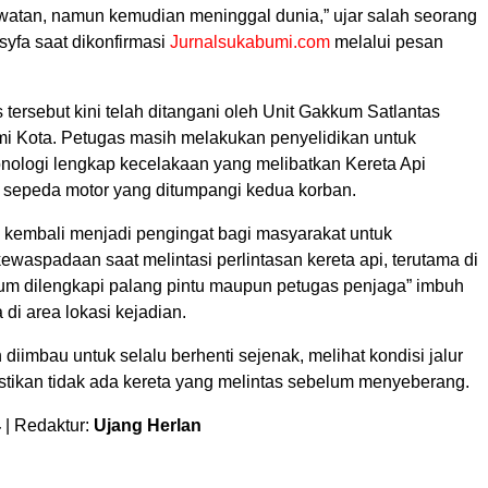
atan, namun kemudian meninggal dunia,” ujar salah seorang
yfa saat dikonfirmasi
Jurnalsukabumi.com
melalui pesan
 tersebut kini telah ditangani oleh Unit Gakkum Satlantas
i Kota. Petugas masih melakukan penyelidikan untuk
nologi lengkap kecelakaan yang melibatkan Kereta Api
sepeda motor yang ditumpangi kedua korban.
i kembali menjadi pengingat bagi masyarakat untuk
waspadaan saat melintasi perlintasan kereta api, terutama di
lum dilengkapi palang pintu maupun petugas penjaga” imbuh
 di area lokasi kejadian.
diimbau untuk selalu berhenti sejenak, melihat kondisi jalur
astikan tidak ada kereta yang melintas sebelum menyeberang.
4
| Redaktur:
Ujang Herlan