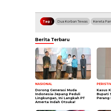
Tag :
Dua Korban Tewas
Kereta Pa
Berita Terbaru
NASIONAL
PERISTI
Dorong Generasi Muda
Kasus K
Indonesia-Jepang Peduli
Bupati 
Lingkungan, Ini Langkah PT
Perang
Amerta Indah Otsuka!