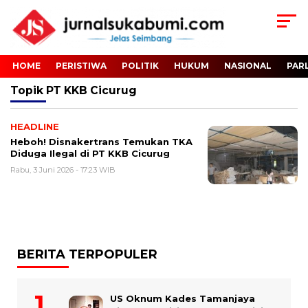
HOME
PERISTIWA
POLITIK
HUKUM
NASIONAL
PAR
Topik
PT KKB Cicurug
HEADLINE
Heboh! Disnakertrans Temukan TKA
Diduga Ilegal di PT KKB Cicurug
Rabu, 3 Juni 2026 - 17:23 WIB
BERITA TERPOPULER
US Oknum Kades Tamanjaya