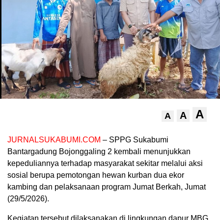
A
A
A
JURNALSUKABUMI.COM
– SPPG Sukabumi
Bantargadung Bojonggaling 2 kembali menunjukkan
kepeduliannya terhadap masyarakat sekitar melalui aksi
sosial berupa pemotongan hewan kurban dua ekor
kambing dan pelaksanaan program Jumat Berkah, Jumat
(29/5/2026).
Kegiatan tersebut dilaksanakan di lingkungan dapur MBG