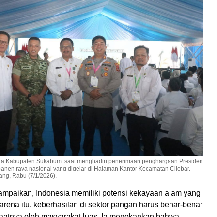
da Kabupaten Sukabumi saat menghadiri penerimaan penghargaan Presiden
anen raya nasional yang digelar di Halaman Kantor Kecamatan Cilebar,
ng, Rabu (7/1/2026).
mpaikan, Indonesia memiliki potensi kekayaan alam yang
arena itu, keberhasilan di sektor pangan harus benar-benar
aatnya oleh masyarakat luas. Ia menekankan bahwa