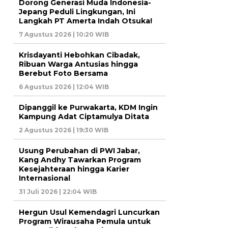
Dorong Generasi Muda Indonesia-
Jepang Peduli Lingkungan, Ini
Langkah PT Amerta Indah Otsuka!
7 Agustus 2026 | 10:20 WIB
Krisdayanti Hebohkan Cibadak,
Ribuan Warga Antusias hingga
Berebut Foto Bersama
6 Agustus 2026 | 12:04 WIB
Dipanggil ke Purwakarta, KDM Ingin
Kampung Adat Ciptamulya Ditata
2 Agustus 2026 | 19:30 WIB
Usung Perubahan di PWI Jabar,
Kang Andhy Tawarkan Program
Kesejahteraan hingga Karier
Internasional
31 Juli 2026 | 22:04 WIB
Hergun Usul Kemendagri Luncurkan
Program Wirausaha Pemula untuk