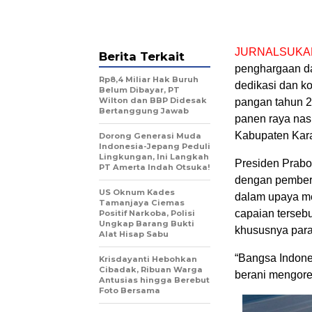
JURNALSUKA
Berita Terkait
penghargaan da
Rp8,4 Miliar Hak Buruh
dedikasi dan 
Belum Dibayar, PT
Wilton dan BBP Didesak
pangan tahun 2
Bertanggung Jawab
panen raya nas
Kabupaten Kara
Dorong Generasi Muda
Indonesia-Jepang Peduli
Lingkungan, Ini Langkah
Presiden Prabo
PT Amerta Indah Otsuka!
dengan pemberi
US Oknum Kades
dalam upaya m
Tamanjaya Ciemas
capaian terseb
Positif Narkoba, Polisi
Ungkap Barang Bukti
khususnya para
Alat Hisap Sabu
“Bangsa Indon
Krisdayanti Hebohkan
Cibadak, Ribuan Warga
berani mengorek
Antusias hingga Berebut
Foto Bersama