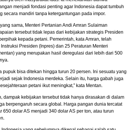
gan menjadi fondasi penting agar Indonesia dapat tumbuh
 secara mandiri tanpa ketergantungan pada impor.
yang sama, Menteri Pertanian Andi Amran Sulaiman
aian tersebut tidak lepas dari kebijakan strategis Presiden
erpihak kepada petani. Pemerintah, kata Amran, telah
Instruksi Presiden (Inpres) dan 25 Peraturan Menteri
entan) yang merupakan hasil deregulasi dari lebih dari 500
nya.
a pupuk bisa ditekan hingga turun 20 persen. Ini sesuatu yang
rjadi sejak Indonesia merdeka. Selain itu, harga gabah juga
esejahteraan petani ikut meningkat,” kata Mentan.
, dampak kebijakan tersebut tidak hanya dirasakan di dalam
juga berpengaruh secara global. Harga pangan dunia tercatat
tar 650 dolar AS menjadi 340 dolar AS per ton, atau turun
en.
, Indonesia yang sebelumnya dikenal sebagai salah satu