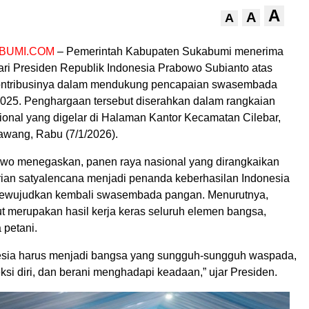
A
A
A
BUMI.COM
– Pemerintah Kabupaten Sukabumi menerima
ri Presiden Republik Indonesia Prabowo Subianto atas
kontribusinya dalam mendukung pencapaian swasembada
025. Penghargaan tersebut diserahkan dalam rangkaian
ional yang digelar di Halaman Kantor Kecamatan Cilebar,
wang, Rabu (7/1/2026).
wo menegaskan, panen raya nasional yang dirangkaikan
an satyalencana menjadi penanda keberhasilan Indonesia
ewujudkan kembali swasembada pangan. Menurutnya,
ut merupakan hasil kerja keras seluruh elemen bangsa,
 petani.
esia harus menjadi bangsa yang sungguh-sungguh waspada,
si diri, dan berani menghadapi keadaan,” ujar Presiden.