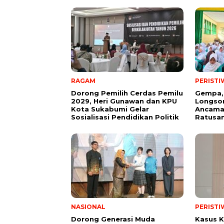
RAGAM
PERISTI
Dorong Pemilih Cerdas Pemilu
Gempa,
2029, Heri Gunawan dan KPU
Longsor
Kota Sukabumi Gelar
Ancama
Sosialisasi Pendidikan Politik
Ratusan
NASIONAL
PERISTI
Dorong Generasi Muda
Kasus K