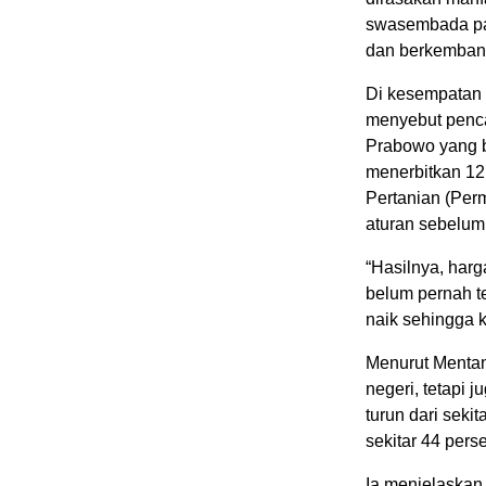
swasembada pan
dan berkembang
Di kesempatan 
menyebut pencap
Prabowo yang b
menerbitkan 12 
Pertanian (Perm
aturan sebelum
“Hasilnya, harg
belum pernah te
naik sehingga k
Menurut Mentan
negeri, tetapi 
turun dari seki
sekitar 44 pers
Ia menjelaskan