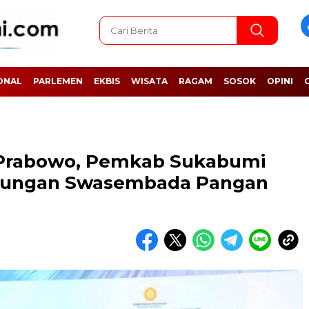
ONAL
PARLEMEN
EKBIS
WISATA
RAGAM
SOSOK
OPINI
Prabowo, Pemkab Sukabumi
ukungan Swasembada Pangan