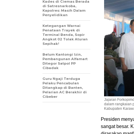
Kades di Ciemas Berada
di Satresnarkoba,
Kapolres: Masih Dalam
Penyelidikan
Ketegangan Warnai
Penataan Trayek di
Terminal Benda, Sopir
Angkot 02 Tolak Aturan
Sepihak!
Belum Kantongi Izin,
Pembangunan Alfamart
Ditegor Satpol PP
Cibadak
Guru Ngaji Terduga
Pelaku Pencabulan
Ditangkap di Banten,
Pelarian AC Berakhir di
Cibeber
Jajaran Forkopim
dalam rangkaian p
Kabupaten Karawa
Presiden menya
sangat besar. K
dirasakan manf