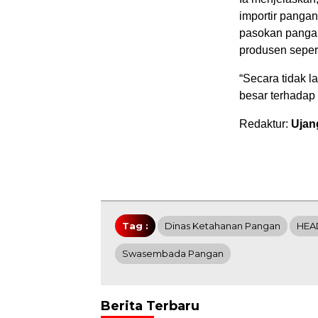
importir pangan
pasokan pangan
produsen sepert
“Secara tidak l
besar terhadap 
Redaktur:
Ujan
Tag :
Dinas Ketahanan Pangan
HEA
Swasembada Pangan
Berita Terbaru