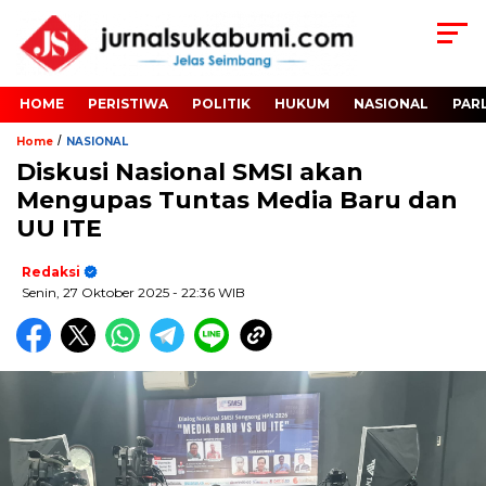
HOME
PERISTIWA
POLITIK
HUKUM
NASIONAL
PAR
/
Home
NASIONAL
Diskusi Nasional SMSI akan
Mengupas Tuntas Media Baru dan
UU ITE
Redaksi
Senin, 27 Oktober 2025
- 22:36 WIB