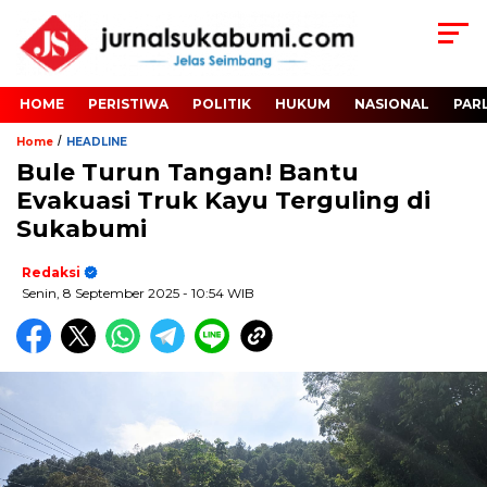
HOME
PERISTIWA
POLITIK
HUKUM
NASIONAL
PAR
/
Home
HEADLINE
Bule Turun Tangan! Bantu
Evakuasi Truk Kayu Terguling di
Sukabumi
Redaksi
Senin, 8 September 2025
- 10:54 WIB