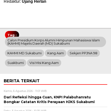
Redaktur:
Ujang Herlan
Tag :
Calon Presidium Korps Alumni Himpunan Mahasiswa Islam
(KAHMI) Majelis Daerah (MD) Sukabumi
KAHMI MD Sukabumi
Kang Aam
Sekjen PPJNA 98
Suakbumi
Visi Misi Kang Aam
BERITA TERKAIT
Kamis, 6 Agustus 2026 - 11:01 WIB
Dari Refleksi hingga Cuan, KNPI Palabuhanratu
Bongkar Catatan Kritis Perayaan HJKS Sukabumi
Rabu, 5 Agustus 2026 - 10:35 WIB