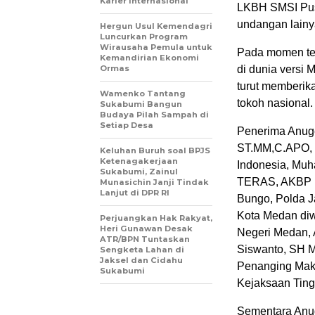
Karier Internasional
LKBH SMSI Pusa
undangan lainy
Hergun Usul Kemendagri
Luncurkan Program
Wirausaha Pemula untuk
Pada momen ter
Kemandirian Ekonomi
Ormas
di dunia versi
turut memberik
Wamenko Tantang
tokoh nasional.
Sukabumi Bangun
Budaya Pilah Sampah di
Setiap Desa
Penerima Anuge
ST.MM,C.APO, S
Keluhan Buruh soal BPJS
Ketenagakerjaan
Indonesia, Mu
Sukabumi, Zainul
TERAS, AKBP N
Munasichin Janji Tindak
Lanjut di DPR RI
Bungo, Polda Ja
Kota Medan diw
Perjuangkan Hak Rakyat,
Heri Gunawan Desak
Negeri Medan, A
ATR/BPN Tuntaskan
Siswanto, SH M
Sengketa Lahan di
Jaksel dan Cidahu
Penanging Mak
Sukabumi
Kejaksaan Ting
Sementara Anug