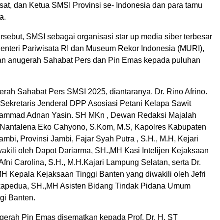
t, dan Ketua SMSI Provinsi se- Indonesia dan para tamu
a.
sebut, SMSI sebagai organisasi star up media siber terbesar
 Menteri Pariwisata RI dan Museum Rekor Indonesia (MURI),
an anugerah Sahabat Pers dan Pin Emas kepada puluhan
rah Sahabat Pers SMSI 2025, diantaranya, Dr. Rino Afrino.
ekretaris Jenderal DPP Asosiasi Petani Kelapa Sawit
hammad Adnan Yasin. SH MKn , Dewan Redaksi Majalah
antalena Eko Cahyono, S.Kom, M.S, Kapolres Kabupaten
mbi, Provinsi Jambi, Fajar Syah Putra , S.H., M.H, Kejari
akili oleh Dapot Dariarma, SH.,MH Kasi Intelijen Kejaksaan
fni Carolina, S.H., M.H.Kajari Lampung Selatan, serta Dr.
H Kepala Kejaksaan Tinggi Banten yang diwakili oleh Jefri
apedua, SH.,MH Asisten Bidang Tindak Pidana Umum
gi Banten.
erah Pin Emas disematkan kepada Prof. Dr. H. ST