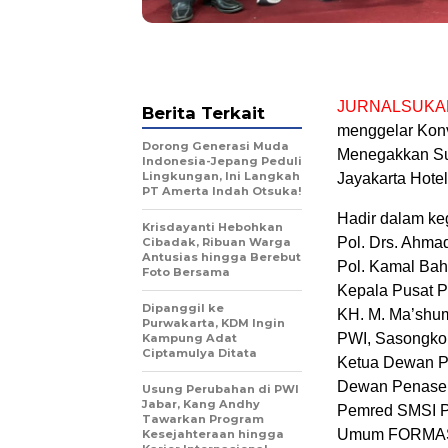
JURNALSUKA
Berita Terkait
menggelar Konv
Dorong Generasi Muda
Menegakkan Su
Indonesia-Jepang Peduli
Lingkungan, Ini Langkah
Jayakarta Hotel,
PT Amerta Indah Otsuka!
Hadir dalam ke
Krisdayanti Hebohkan
Pol. Drs. Ahm
Cibadak, Ribuan Warga
Antusias hingga Berebut
Pol. Kamal Baht
Foto Bersama
Kepala Pusat P
Dipanggil ke
KH. M. Ma’shu
Purwakarta, KDM Ingin
PWI, Sasongko
Kampung Adat
Ciptamulya Ditata
Ketua Dewan Pe
Dewan Penaseh
Usung Perubahan di PWI
Jabar, Kang Andhy
Pemred SMSI P
Tawarkan Program
Umum FORMAS Y
Kesejahteraan hingga