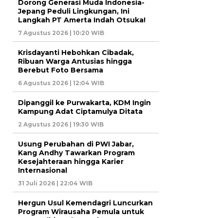
Dorong Generasi Muda Indonesia-
Jepang Peduli Lingkungan, Ini
Langkah PT Amerta Indah Otsuka!
7 Agustus 2026 | 10:20 WIB
Krisdayanti Hebohkan Cibadak,
Ribuan Warga Antusias hingga
Berebut Foto Bersama
6 Agustus 2026 | 12:04 WIB
Dipanggil ke Purwakarta, KDM Ingin
Kampung Adat Ciptamulya Ditata
2 Agustus 2026 | 19:30 WIB
Usung Perubahan di PWI Jabar,
Kang Andhy Tawarkan Program
Kesejahteraan hingga Karier
Internasional
31 Juli 2026 | 22:04 WIB
Hergun Usul Kemendagri Luncurkan
Program Wirausaha Pemula untuk