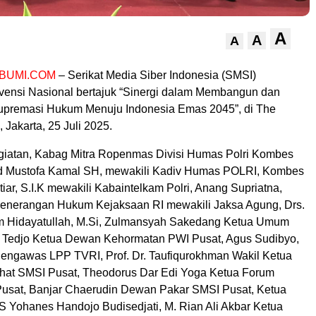
A
A
A
BUMI.COM
– Serikat Media Siber Indonesia (SMSI)
ensi Nasional bertajuk “Sinergi dalam Membangun dan
premasi Hukum Menuju Indonesia Emas 2045”, di The
 Jakarta, 25 Juli 2025.
giatan, Kabag Mitra Ropenmas Divisi Humas Polri Kombes
ad Mustofa Kamal SH, mewakili Kadiv Humas POLRI, Kombes
iar, S.I.K mewakili Kabaintelkam Polri, Anang Supriatna,
enerangan Hukum Kejaksaan RI mewakili Jaksa Agung, Drs.
m Hidayatullah, M.Si, Zulmansyah Sakedang Ketua Umum
 Tedjo Ketua Dewan Kehormatan PWI Pusat, Agus Sudibyo,
ngawas LPP TVRI, Prof. Dr. Taufiqurokhman Wakil Ketua
at SMSI Pusat, Theodorus Dar Edi Yoga Ketua Forum
usat, Banjar Chaerudin Dewan Pakar SMSI Pusat, Ketua
ohanes Handojo Budisedjati, M. Rian Ali Akbar Ketua