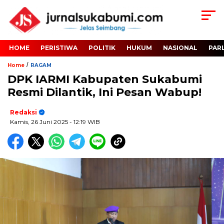
HOME
PERISTIWA
POLITIK
HUKUM
NASIONAL
PAR
/
Home
RAGAM
DPK IARMI Kabupaten Sukabumi
Resmi Dilantik, Ini Pesan Wabup!
Redaksi
Kamis, 26 Juni 2025
- 12:19 WIB