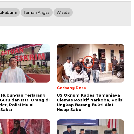
ukabumi
Taman Angsa
Wisata
Gerbang Desa
 Hubungan Terlarang
US Oknum Kades Tamanjaya
uru dan Istri Orang di
Ciemas Positif Narkoba, Polisi
er, Polisi Mulai
Ungkap Barang Bukti Alat
 Saksi
Hisap Sabu