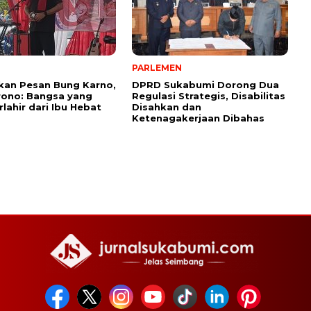
PARLEMEN
kan Pesan Bung Karno,
DPRD Sukabumi Dorong Dua
rono: Bangsa yang
Regulasi Strategis, Disabilitas
rlahir dari Ibu Hebat
Disahkan dan
Ketenagakerjaan Dibahas