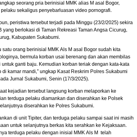
gkap seorang pria berinisial MMK alias M asal Bogor,
 pelaku sekaligus penyebarluasan video pornografi.
pun, peristiwa tersebut terjadi pada Minggu (23/2/2025) sekira
B yang berlokasi di Taman Rekreasi Taman Angsa Cicurug,
urug, Kabupaten Sukabumi.
 satu orang berinisial MMK Als M asal Bogor sudah kita
loginya, bermula korban usai berenang dan akan membilas
 untuk ganti baju. Kemudian korban teriak dengan kata-kata
o di kamar mandi,” ungkap Kasat Reskrim Polres Sukabumi
pada Jurnal Sukabumi, Senin (17/3/2025).
at kejadian tersebut langsung korban melaporkan ke
dian terduga pelaku diamankan dan diserahkan ke Polsek
selanjutnya diserahkan ke Polres Sukabumi.
nkan di unit Tipiter, dan terduga pelaku sampai saat ini masih
aan untuk selanjutnya berkas kita serahkan ke Kejaksaan.
nya terduga pelaku dengan inisial MMK Als M telah