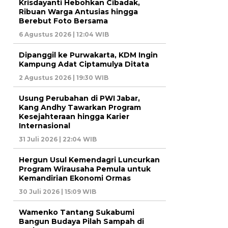
Krisdayanti Hebohkan Cibadak,
Ribuan Warga Antusias hingga
Berebut Foto Bersama
6 Agustus 2026 | 12:04 WIB
Dipanggil ke Purwakarta, KDM Ingin
Kampung Adat Ciptamulya Ditata
2 Agustus 2026 | 19:30 WIB
Usung Perubahan di PWI Jabar,
Kang Andhy Tawarkan Program
Kesejahteraan hingga Karier
Internasional
31 Juli 2026 | 22:04 WIB
Hergun Usul Kemendagri Luncurkan
Program Wirausaha Pemula untuk
Kemandirian Ekonomi Ormas
30 Juli 2026 | 15:09 WIB
Wamenko Tantang Sukabumi
Bangun Budaya Pilah Sampah di