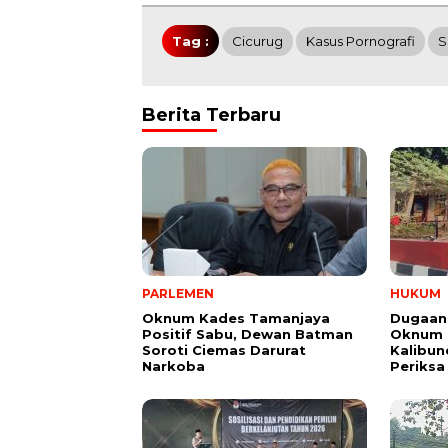
Tag :
Cicurug
Kasus Pornografi
S
Berita Terbaru
PARLEMEN
HUKUM
Oknum Kades Tamanjaya
Dugaan
Positif Sabu, Dewan Batman
Oknum G
Soroti Ciemas Darurat
Kalibund
Narkoba
Periksa