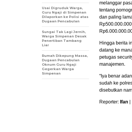
melanggar pasa
Usai Digruduk Warga,
tentang pornogr
Guru Ngaji di Simpenan
dan paling lama
Dilaporkan ke Polisi atas
Dugaan Pencabulan
Rp500.000.000,0
Rp6.000.000.000
Sungai Tak Lagi Jernih,
Warga Simpenan Desak
Penertiban Tambang
Hingga berita i
Liar
datang ke man
Rumah Dikepung Massa,
petugas securi
Dugaan Pencabulan
manajemen.
Oknum Guru Ngaji
Gegerkan Warga
Simpenan
“Iya benar adan
sudah ke polre
disebutkan na
Reporter:
Ifan
|