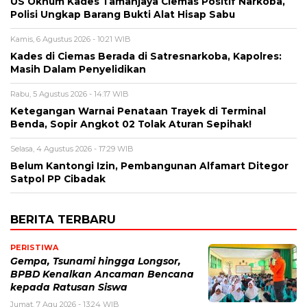
US Oknum Kades Tamanjaya Ciemas Positif Narkoba,
Polisi Ungkap Barang Bukti Alat Hisap Sabu
Kamis, 6 Agustus 2026 - 10:21 WIB
Kades di Ciemas Berada di Satresnarkoba, Kapolres:
Masih Dalam Penyelidikan
Rabu, 5 Agustus 2026 - 14:17 WIB
Ketegangan Warnai Penataan Trayek di Terminal
Benda, Sopir Angkot 02 Tolak Aturan Sepihak!
Selasa, 4 Agustus 2026 - 17:29 WIB
Belum Kantongi Izin, Pembangunan Alfamart Ditegor
Satpol PP Cibadak
BERITA TERBARU
PERISTIWA
Gempa, Tsunami hingga Longsor,
BPBD Kenalkan Ancaman Bencana
kepada Ratusan Siswa
Jumat, 7 Agu 2026 - 13:24 WIB