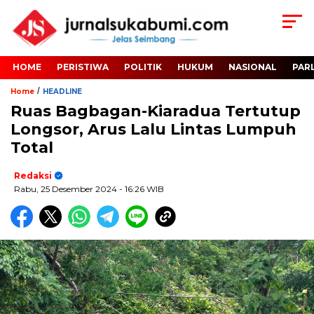
HOME
PERISTIWA
POLITIK
HUKUM
NASIONAL
PAR
/
Home
HEADLINE
Ruas Bagbagan-Kiaradua Tertutup
Longsor, Arus Lalu Lintas Lumpuh
Total
Redaksi
Rabu, 25 Desember 2024
- 16:26 WIB