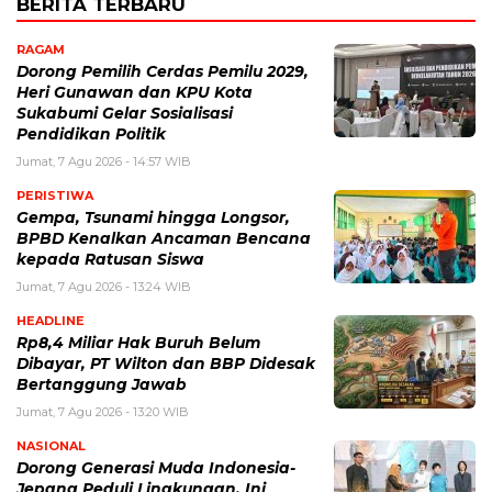
BERITA TERBARU
RAGAM
Dorong Pemilih Cerdas Pemilu 2029,
Heri Gunawan dan KPU Kota
Sukabumi Gelar Sosialisasi
Pendidikan Politik
Jumat, 7 Agu 2026 - 14:57 WIB
PERISTIWA
Gempa, Tsunami hingga Longsor,
BPBD Kenalkan Ancaman Bencana
kepada Ratusan Siswa
Jumat, 7 Agu 2026 - 13:24 WIB
HEADLINE
Rp8,4 Miliar Hak Buruh Belum
Dibayar, PT Wilton dan BBP Didesak
Bertanggung Jawab
Jumat, 7 Agu 2026 - 13:20 WIB
NASIONAL
Dorong Generasi Muda Indonesia-
Jepang Peduli Lingkungan, Ini