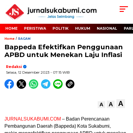
HOME
PERISTIWA
POLITIK
HUKUM
NASIONAL
PAR
/
Home
RAGAM
Bappeda Efektifkan Penggunaan
APBD untuk Menekan Laju Inflasi
Redaksi
Selasa, 12 Desember 2023
- 07:15 WIB
A
A
A
JURNALSUKABUMI.COM
– Badan Perencanaan
Pembangunan Daerah (Bappeda) Kota Sukabumi,