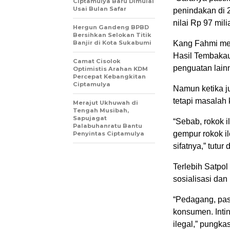
Ciptamulya Baru Dimulai
Usai Bulan Safar
penindakan di 
nilai Rp 97 mili
Hergun Gandeng BPBD
Bersihkan Selokan Titik
Banjir di Kota Sukabumi
Kang Fahmi men
Hasil Tembakau
Camat Cisolok
penguatan lain
Optimistis Arahan KDM
Percepat Kebangkitan
Ciptamulya
Namun ketika ju
tetapi masalah
Merajut Ukhuwah di
Tengah Musibah,
Sapujagat
“Sebab, rokok i
Palabuhanratu Bantu
gempur rokok il
Penyintas Ciptamulya
sifatnya,” tutur d
Terlebih Satpo
sosialisasi dan
“Pedagang, pas
konsumen. Inti
ilegal,” pungka