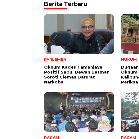
Berita Terbaru
PARLEMEN
HUKUM
Oknum Kades Tamanjaya
Dugaan
Positif Sabu, Dewan Batman
Oknum G
Soroti Ciemas Darurat
Kalibund
Narkoba
Periksa
RAGAM
RAGAM