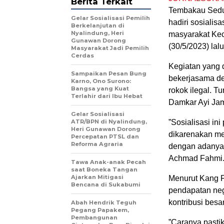
Berita Terkait
Tembakau Sedun
Gelar Sosialisasi Pemilih
hadiri sosialis
Berkelanjutan di
Nyalindung, Heri
masyarakat Ke
Gunawan Dorong
(30/5/2023) lalu
Masyarakat Jadi Pemilih
Cerdas
Kegiatan yang 
Sampaikan Pesan Bung
bekerjasama de
Karno, Ono Surono:
Bangsa yang Kuat
rokok ilegal. T
Terlahir dari Ibu Hebat
Damkar Ayi Jam
Gelar Sosialisasi
ATR/BPN di Nyalindung,
”Sosialisasi in
Heri Gunawan Dorong
dikarenakan me
Percepatan PTSL dan
Reforma Agraria
dengan adanya 
Achmad Fahmi
Tawa Anak-anak Pecah
saat Boneka Tangan
Ajarkan Mitigasi
Menurut Kang F
Bencana di Sukabumi
pendapatan neg
kontribusi bes
Abah Hendrik Teguh
Pegang Papakem,
Pembangunan
”Caranya pastik