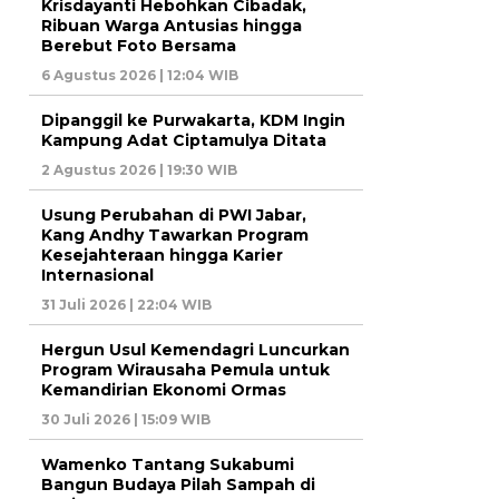
Krisdayanti Hebohkan Cibadak,
Ribuan Warga Antusias hingga
Berebut Foto Bersama
6 Agustus 2026 | 12:04 WIB
Dipanggil ke Purwakarta, KDM Ingin
Kampung Adat Ciptamulya Ditata
2 Agustus 2026 | 19:30 WIB
Usung Perubahan di PWI Jabar,
Kang Andhy Tawarkan Program
Kesejahteraan hingga Karier
Internasional
31 Juli 2026 | 22:04 WIB
Hergun Usul Kemendagri Luncurkan
Program Wirausaha Pemula untuk
Kemandirian Ekonomi Ormas
30 Juli 2026 | 15:09 WIB
Wamenko Tantang Sukabumi
Bangun Budaya Pilah Sampah di