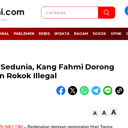
ONAL
PARLEMEN
EKBIS
WISATA
RAGAM
SOSOK
OPINI
 Sedunia, Kang Fahmi Dorong
 Rokok Illegal
A
A
A
BUMI.COM
– Bertepatan dengan peringatan Hari Tanpa