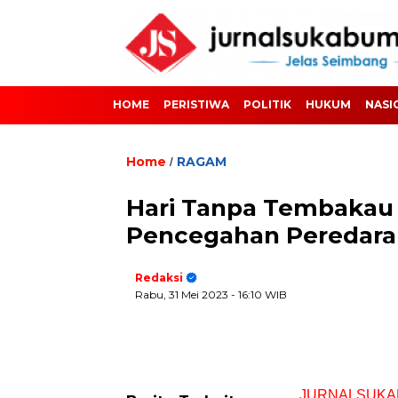
HOME
PERISTIWA
POLITIK
HUKUM
NASI
Home
RAGAM
/
Hari Tanpa Tembakau
Pencegahan Peredaran
Redaksi
Rabu, 31 Mei 2023
- 16:10 WIB
JURNALSUKA