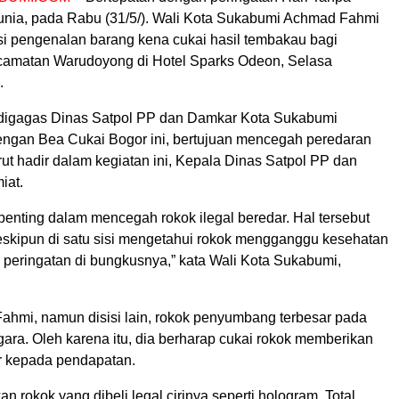
ia, pada Rabu (31/5/). Wali Kota Sukabumi Achmad Fahmi
asi pengenalan barang kena cukai hasil tembakau bagi
camatan Warudoyong di Hotel Sparks Odeon, Selasa
.
digagas Dinas Satpol PP dan Damkar Kota Sukabumi
ngan Bea Cukai Bogor ini, bertujuan mencegah peredaran
urut hadir dalam kegiatan ini, Kepala Dinas Satpol PP dan
iat.
i penting dalam mencegah rokok ilegal beredar. Hal tersebut
skipun di satu sisi mengetahui rokok mengganggu kesehatan
peringatan di bungkusnya,” kata Wali Kota Sukabumi,
.
ahmi, namun disisi lain, rokok penyumbang terbesar pada
ara. Oleh karena itu, dia berharap cukai rokok memberikan
ar kepada pendapatan.
an rokok yang dibeli legal cirinya seperti hologram. Total