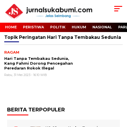
HOME
PERISTIWA
POLITIK
HUKUM
NASIONAL
PAR
Topik
Peringatan Hari Tanpa Tembakau Sedunia
RAGAM
Hari Tanpa Tembakau Sedunia,
Kang Fahmi Dorong Pencegahan
Peredaran Rokok Illegal
Rabu, 31 Mei 2023 - 16:10 WIB
BERITA TERPOPULER