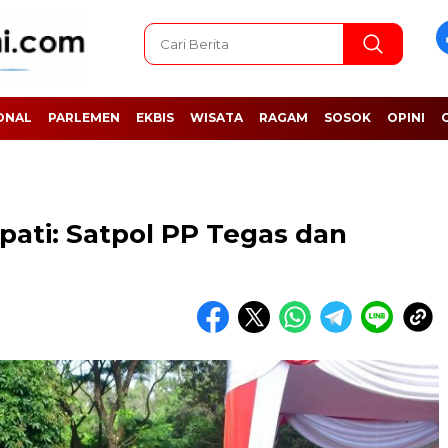
ONAL
PARLEMEN
EKBIS
WISATA
RAGAM
SOSOK
OPINI
ti: Satpol PP Tegas dan