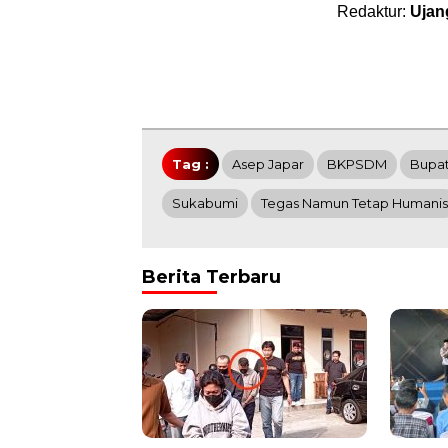
Redaktur:
Ujan
Tag :
Asep Japar
BKPSDM
Bupat
Sukabumi
Tegas Namun Tetap Humanis
Berita Terbaru