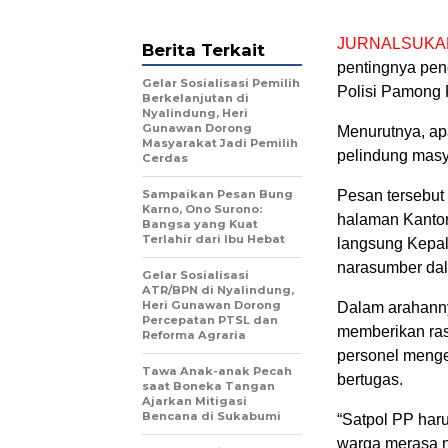
JURNALSUKA
Berita Terkait
pentingnya pen
Gelar Sosialisasi Pemilih
Polisi Pamong 
Berkelanjutan di
Nyalindung, Heri
Gunawan Dorong
Menurutnya, ap
Masyarakat Jadi Pemilih
pelindung masy
Cerdas
Sampaikan Pesan Bung
Pesan tersebut
Karno, Ono Surono:
halaman Kanto
Bangsa yang Kuat
Terlahir dari Ibu Hebat
langsung Kepa
narasumber dal
Gelar Sosialisasi
ATR/BPN di Nyalindung,
Heri Gunawan Dorong
Dalam arahann
Percepatan PTSL dan
memberikan ras
Reforma Agraria
personel menge
Tawa Anak-anak Pecah
bertugas.
saat Boneka Tangan
Ajarkan Mitigasi
Bencana di Sukabumi
“Satpol PP har
warga merasa ny