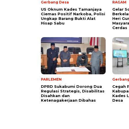
Gerbang Desa
RAGAM
US Oknum Kades Tamanjaya
Gelar So
Ciemas Positif Narkoba, Polisi
Berkela
Ungkap Barang Bukti Alat
Heri G
Hisap Sabu
Masyara
Cerdas
PARLEMEN
Gerbang
DPRD Sukabumi Dorong Dua
Cegah P
Regulasi Strategis, Disabilitas
Kabupa
Disahkan dan
Kades 
Ketenagakerjaan Dibahas
Desa