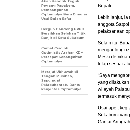
Abah Hendrik Teguh
Bupati.
Pegang Papakem,
Pembangunan
Ciptamulya Baru Dimulai
Lebih lanjut, 
Usai Bulan Safar
anggota Satpol 
Hergun Gandeng BPBD
pelaksanaan op
Bersihkan Selokan Titik
Banjir di Kota Sukabumi
Selain itu, Bu
Camat Cisolok
mengantongi izi
Optimistis Arahan KDM
Meski demikian
Percepat Kebangkitan
Ciptamulya
tetap sesuai at
Merajut Ukhuwah di
“Saya mengapre
Tengah Musibah,
Sapujagat
yang dilakukan
Palabuhanratu Bantu
wilayah Palabuh
Penyintas Ciptamulya
termasuk menya
Usai apel, keg
Sukabumi yang
Ganjar Anugrah