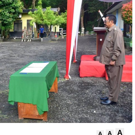
A
A
A