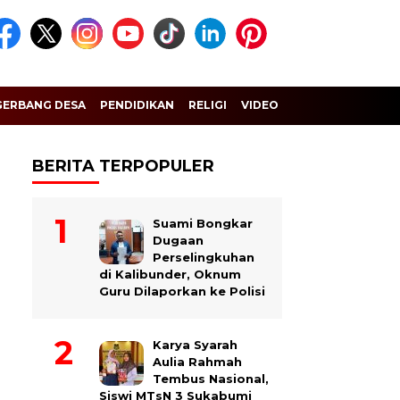
GERBANG DESA
PENDIDIKAN
RELIGI
VIDEO
BERITA TERPOPULER
Suami Bongkar
Dugaan
Perselingkuhan
di Kalibunder, Oknum
Guru Dilaporkan ke Polisi
Karya Syarah
Aulia Rahmah
Tembus Nasional,
Siswi MTsN 3 Sukabumi