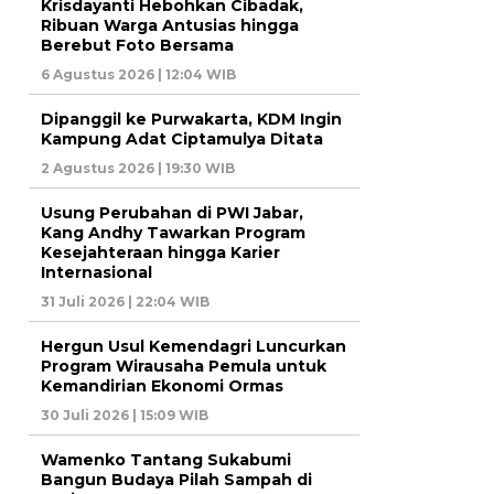
Krisdayanti Hebohkan Cibadak,
Ribuan Warga Antusias hingga
Berebut Foto Bersama
6 Agustus 2026 | 12:04 WIB
Dipanggil ke Purwakarta, KDM Ingin
Kampung Adat Ciptamulya Ditata
2 Agustus 2026 | 19:30 WIB
Usung Perubahan di PWI Jabar,
Kang Andhy Tawarkan Program
Kesejahteraan hingga Karier
Internasional
31 Juli 2026 | 22:04 WIB
Hergun Usul Kemendagri Luncurkan
Program Wirausaha Pemula untuk
Kemandirian Ekonomi Ormas
30 Juli 2026 | 15:09 WIB
Wamenko Tantang Sukabumi
Bangun Budaya Pilah Sampah di