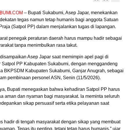
BUMI.COM
– Bupati Sukabumi, Asep Japar, menekankan
dekatan tegas namun tetap humanis bagi anggota Satuan
Praja (Satpol PP) dalam menjalankan tugas di lapangan.
arat penegak peraturan daerah harus mampu hadir sebagai
arakat tanpa menimbulkan rasa takut.
 disampaikan Asep Japar saat memimpin apel pagi di
r Satpol PP Kabupaten Sukabumi, dengan menggandeng
la BKPSDM Kabupaten Sukabumi, Ganjar Anugrah, sebagai
am pembinaan personel ASN, Senin (11/5/2026).
ya, Bupati menegaskan bahwa kehadiran Satpol PP harus
a aman dan nyaman bagi masyarakat. Ia meminta seluruh
depankan sikap persuasif serta etika pelayanan saat
us hadir di tengah masyarakat dengan sikap yang membuat
aman. Tegas itu penting, tetapi tetap harus humanis,” ujar