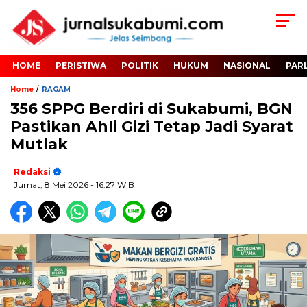
HOME
PERISTIWA
POLITIK
HUKUM
NASIONAL
PAR
/
Home
RAGAM
356 SPPG Berdiri di Sukabumi, BGN
Pastikan Ahli Gizi Tetap Jadi Syarat
Mutlak
Redaksi
Jumat, 8 Mei 2026
- 16:27 WIB