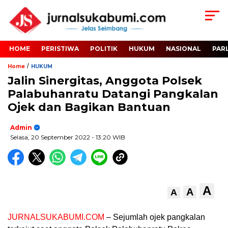
HOME
PERISTIWA
POLITIK
HUKUM
NASIONAL
PAR
/
Home
HUKUM
Jalin Sinergitas, Anggota Polsek
Palabuhanratu Datangi Pangkalan
Ojek dan Bagikan Bantuan
Admin
Selasa, 20 September 2022
- 13:20 WIB
A
A
A
JURNALSUKABUMI.COM
– Sejumlah ojek pangkalan