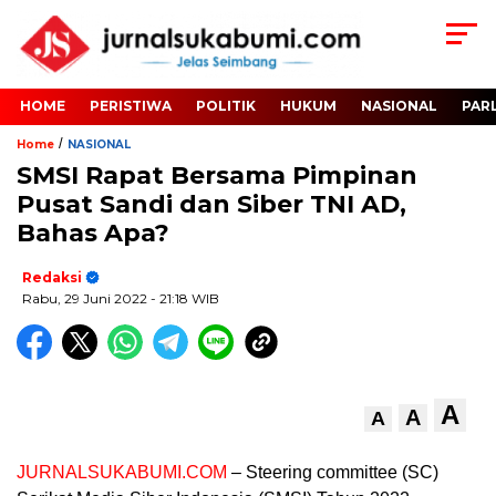
HOME
PERISTIWA
POLITIK
HUKUM
NASIONAL
PAR
/
Home
NASIONAL
SMSI Rapat Bersama Pimpinan
Pusat Sandi dan Siber TNI AD,
Bahas Apa?
Redaksi
Rabu, 29 Juni 2022
- 21:18 WIB
A
A
A
JURNALSUKABUMI.COM
– Steering committee (SC)