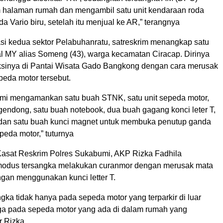
halaman rumah dan mengambil satu unit kendaraan roda
 Vario biru, setelah itu menjual ke AR,” terangnya
si kedua sektor Pelabuhanratu, satreskrim menangkap satu
al MY alias Someng (43), warga kecamatan Ciracap. Dirinya
sinya di Pantai Wisata Gado Bangkong dengan cara merusak
peda motor tersebut.
 kami mengamankan satu buah STNK, satu unit sepeda motor,
 gendong, satu buah notebook, dua buah gagang konci leter T,
 dan satu buah kunci magnet untuk membuka penutup ganda
peda motor,” tuturnya
Kasat Reskrim Polres Sukabumi, AKP Rizka Fadhila
odus tersangka melakukan curanmor dengan merusak mata
ngan menggunakan kunci letter T.
gka tidak hanya pada sepeda motor yang terparkir di luar
uga pada sepeda motor yang ada di dalam rumah yang
r Rizka