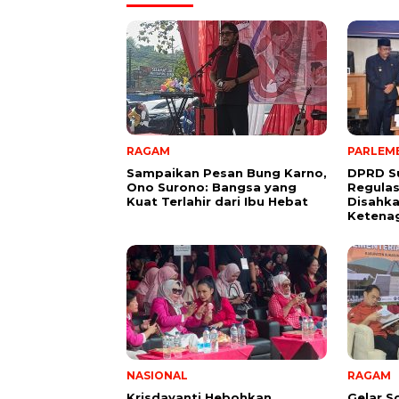
RAGAM
PARLEM
Sampaikan Pesan Bung Karno,
DPRD S
Ono Surono: Bangsa yang
Regulasi
Kuat Terlahir dari Ibu Hebat
Disahk
Ketena
NASIONAL
RAGAM
Krisdayanti Hebohkan
Gelar S