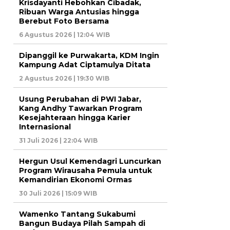
Krisdayanti Hebohkan Cibadak,
Ribuan Warga Antusias hingga
Berebut Foto Bersama
6 Agustus 2026 | 12:04 WIB
Dipanggil ke Purwakarta, KDM Ingin
Kampung Adat Ciptamulya Ditata
2 Agustus 2026 | 19:30 WIB
Usung Perubahan di PWI Jabar,
Kang Andhy Tawarkan Program
Kesejahteraan hingga Karier
Internasional
31 Juli 2026 | 22:04 WIB
Hergun Usul Kemendagri Luncurkan
Program Wirausaha Pemula untuk
Kemandirian Ekonomi Ormas
30 Juli 2026 | 15:09 WIB
Wamenko Tantang Sukabumi
Bangun Budaya Pilah Sampah di