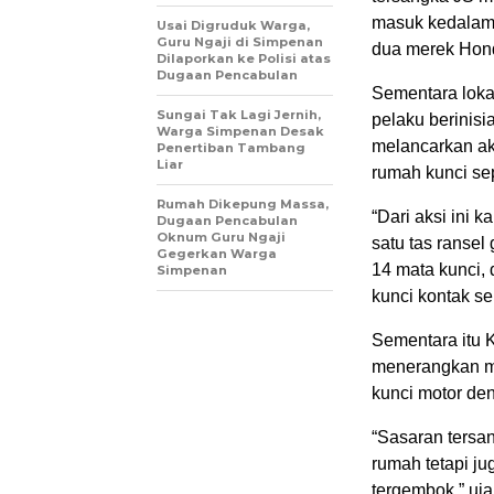
masuk kedalam 
Usai Digruduk Warga,
Guru Ngaji di Simpenan
dua merek Honda
Dilaporkan ke Polisi atas
Dugaan Pencabulan
Sementara loka
Sungai Tak Lagi Jernih,
pelaku berinisi
Warga Simpenan Desak
melancarkan ak
Penertiban Tambang
Liar
rumah kunci se
Rumah Dikepung Massa,
“Dari aksi ini
Dugaan Pencabulan
Oknum Guru Ngaji
satu tas ransel
Gegerkan Warga
14 mata kunci,
Simpenan
kunci kontak se
Sementara itu 
menerangkan m
kunci motor de
“Sasaran tersan
rumah tetapi j
tergembok,” uja