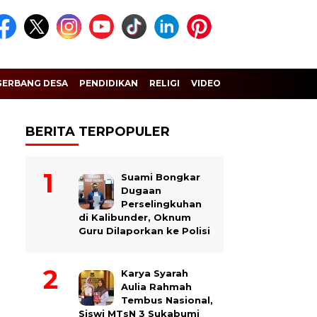
GERBANG DESA
PENDIDIKAN
RELIGI
VIDEO
BERITA TERPOPULER
Suami Bongkar
Dugaan
Perselingkuhan
di Kalibunder, Oknum
Guru Dilaporkan ke Polisi
Karya Syarah
Aulia Rahmah
Tembus Nasional,
Siswi MTsN 3 Sukabumi