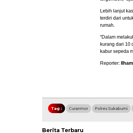
Lebih lanjut ka
terdiri dari u
rumah.
“Dalam melakuk
kurang dari 10
kabur sepeda mo
Reporter:
Ilha
Tag :
Curanmor
Polres Sukabumi
Berita Terbaru