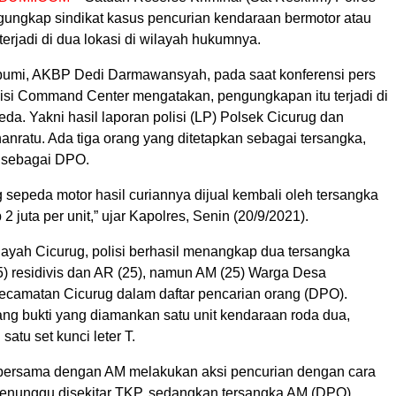
ngkap sindikat kasus pencurian kendaraan bermotor atau
erjadi di dua lokasi di wilayah hukumnya.
umi, AKBP Dedi Darmawansyah, pada saat konferensi pers
isi Command Center mengatakan, pengungkapan itu terjadi di
eda. Yakni hasil laporan polisi (LP) Polsek Cicurug dan
nratu. Ada tiga orang yang ditetapkan sebagai tersangka,
n sebagai DPO.
sepeda motor hasil curiannya dijual kembali oleh tersangka
2 juta per unit,” ujar Kapolres, Senin (20/9/2021).
layah Cicurug, polisi berhasil menangkap dua tersangka
25) residivis dan AR (25), namun AM (25) Warga Desa
camatan Cicurug dalam daftar pencarian orang (DPO).
ng bukti yang diamankan satu unit kendaraan roda dua,
atu set kunci leter T.
bersama dengan AM melakukan aksi pencurian dengan cara
enunggu disekitar TKP, sedangkan tersangka AM (DPO)