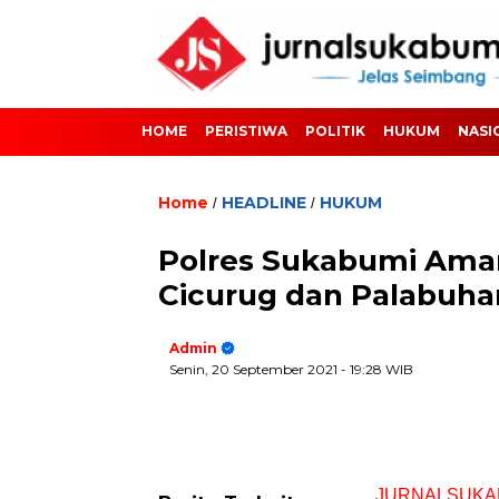
HOME
PERISTIWA
POLITIK
HUKUM
NASI
Home
HEADLINE
HUKUM
/
/
Polres Sukabumi Ama
Cicurug dan Palabuha
Admin
Senin, 20 September 2021
- 19:28 WIB
JURNALSUKA