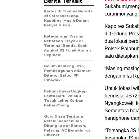
Berita Terkait
Sukabumi,mengu
Kades di Ciemas Berada
curanmor yang t
di Satresnarkoba,
Kapolres: Masih Dalam
Penyelidikan
Kapolres Sukab
di Gedung Pres
Ketegangan Warnai
dua lokasi berb
Penataan Trayek di
Terminal Benda, Sopir
Polsek Palabuha
Angkot 02 Tolak Aturan
Sepihak!
satu ditetapka
Belum Kantongi Izin,
“Masing-masing 
Pembangunan Alfamart
Ditegor Satpol PP
dengan nilai Rp 
Cibadak
Untuk lokasi wi
Rekonstruksi Ungkap
berinisial JS (
Fakta Baru, Pelaku
Tusuk Leher Korban
Nyangkowek, ke
Pakai Obeng
Sementara bara
Guru Ngaji Terduga
handphone dan s
Pelaku Pencabulan
Ditangkap di Banten,
“Tersangka JS 
Pelarian AC Berakhir di
Cibeber
tersangka JS m