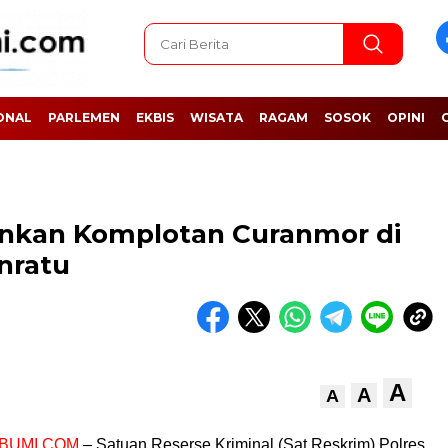
ONAL
PARLEMEN
EKBIS
WISATA
RAGAM
SOSOK
OPINI
nkan Komplotan Curanmor di
nratu
A
A
A
BUMI.COM
– Satuan Reserse Kriminal (Sat Reskrim) Polres