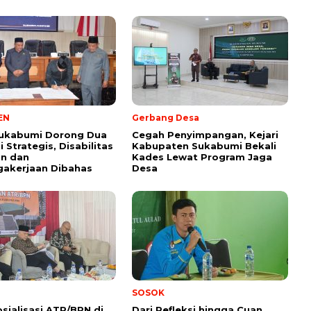
EN
Gerbang Desa
ukabumi Dorong Dua
Cegah Penyimpangan, Kejari
 Strategis, Disabilitas
Kabupaten Sukabumi Bekali
an dan
Kades Lewat Program Jaga
gakerjaan Dibahas
Desa
SOSOK
osialisasi ATR/BPN di
Dari Refleksi hingga Cuan,