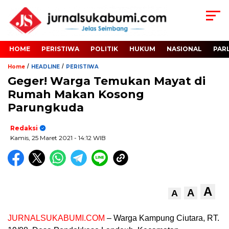
HOME
PERISTIWA
POLITIK
HUKUM
NASIONAL
PAR
/
/
Home
HEADLINE
PERISTIWA
Geger! Warga Temukan Mayat di
Rumah Makan Kosong
Parungkuda
Redaksi
Kamis, 25 Maret 2021
- 14:12 WIB
A
A
A
JURNALSUKABUMI.COM
– Warga Kampung Ciutara, RT.