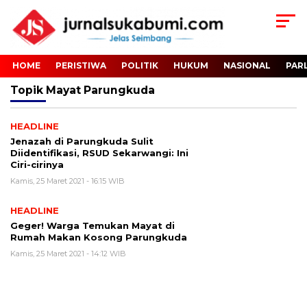
HOME
PERISTIWA
POLITIK
HUKUM
NASIONAL
PAR
Topik
Mayat Parungkuda
HEADLINE
Jenazah di Parungkuda Sulit
Diidentifikasi, RSUD Sekarwangi: Ini
Ciri-cirinya
Kamis, 25 Maret 2021 - 16:15 WIB
HEADLINE
Geger! Warga Temukan Mayat di
Rumah Makan Kosong Parungkuda
Kamis, 25 Maret 2021 - 14:12 WIB