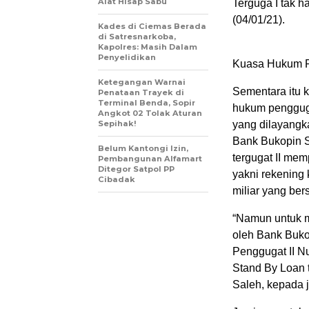
Alat Hisap Sabu
Terguga I tak h
(04/01/21).
Kades di Ciemas Berada
di Satresnarkoba,
Kapolres: Masih Dalam
Penyelidikan
Kuasa Hukum P
Ketegangan Warnai
Sementara itu 
Penataan Trayek di
Terminal Benda, Sopir
hukum pengguga
Angkot 02 Tolak Aturan
Sepihak!
yang dilayangka
Bank Bukopin S
Belum Kantongi Izin,
tergugat II memp
Pembangunan Alfamart
Ditegor Satpol PP
yakni rekening 
Cibadak
miliar yang ber
“Namun untuk mo
oleh Bank Bukop
Penggugat II N
Stand By Loan 
Saleh, kepada 