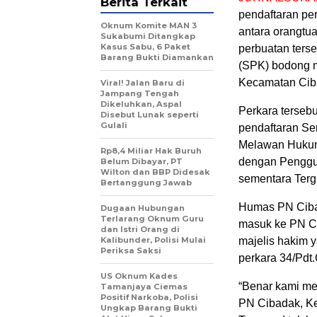
Berita Terkait
pendaftaran pe
Oknum Komite MAN 3
antara orangtua
Sukabumi Ditangkap
Kasus Sabu, 6 Paket
perbuatan terse
Barang Bukti Diamankan
(SPK) bodong m
Kecamatan Ciba
Viral! Jalan Baru di
Jampang Tengah
Dikeluhkan, Aspal
Perkara terseb
Disebut Lunak seperti
Gulali
pendaftaran Se
Melawan Hukum
Rp8,4 Miliar Hak Buruh
dengan Penggug
Belum Dibayar, PT
Wilton dan BBP Didesak
sementara Tergu
Bertanggung Jawab
Humas PN Ciba
Dugaan Hubungan
Terlarang Oknum Guru
masuk ke PN C
dan Istri Orang di
Kalibunder, Polisi Mulai
majelis hakim 
Periksa Saksi
perkara 34/Pdt
US Oknum Kades
“Benar kami me
Tamanjaya Ciemas
Positif Narkoba, Polisi
PN Cibadak, Ke
Ungkap Barang Bukti