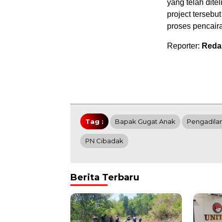
yang telah dite
project tersebu
proses pencaira
Reporter:
Reda
Tag :
Bapak Gugat Anak
Pengadila
PN Cibadak
Berita Terbaru