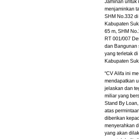
Jaminan untuk m
menjaminkan ta
SHM No.332 di 
Kabupaten Suka
65 m, SHM No.1
RT 001/007 De
dan Bangunan s
yang terletak 
Kabupaten Suk
“CV Alifa ini m
mendapatkan ua
jelaskan dan te
miliar yang bers
Stand By Loan,
atas permintaan
diberikan kepad
menyerahkan do
yang akan dila