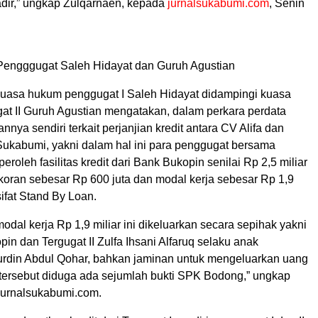
adir,” ungkap Zulqarnaen, kepada
jurnalsukabumi.com
, Senin
engggugat Saleh Hidayat dan Guruh Agustian
kuasa hukum penggugat I Saleh Hidayat didampingi kuasa
t II Guruh Agustian mengatakan, dalam perkara perdata
nnya sendiri terkait perjanjian kredit antara CV Alifa dan
ukabumi, yakni dalam hal ini para penggugat bersama
eroleh fasilitas kredit dari Bank Bukopin senilai Rp 2,5 miliar
koran sebesar Rp 600 juta dan modal kerja sebesar Rp 1,9
sifat Stand By Loan.
dal kerja Rp 1,9 miliar ini dikeluarkan secara sepihak yakni
in dan Tergugat II Zulfa Ihsani Alfaruq selaku anak
urdin Abdul Qohar, bahkan jaminan untuk mengeluarkan uang
tersebut diduga ada sejumlah bukti SPK Bodong,” ungkap
jurnalsukabumi.com.