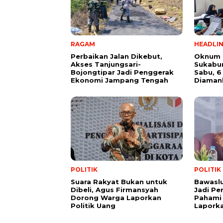
RAGAM
HEADLI
Perbaikan Jalan Dikebut,
Oknum 
Akses Tanjungsari-
Sukabu
Bojongtipar Jadi Penggerak
Sabu, 6
Ekonomi Jampang Tengah
Diaman
POLITIK
POLITIK
Suara Rakyat Bukan untuk
Bawasl
Dibeli, Agus Firmansyah
Jadi Pe
Dorong Warga Laporkan
Pahami 
Politik Uang
Lapork