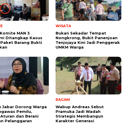
NE
WISATA
Komite MAN 3
Bukan Sekadar Tempat
mi Ditangkap Kasus
Nongkrong, Bukit Panenjoan
 Paket Barang Bukti
Tenjojaya Kini Jadi Penggerak
kan
UMKM Warga
RAGAM
u Jabar Dorong Warga
Wabup Andreas Sebut
ngawas Pemilu,
Pramuka Jadi Wadah
Aturan dan Berani
Strategis Membangun
an Pelanggaran
Karakter Generasi ‎