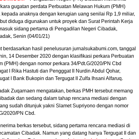
rkara gugatan perdata Perbuatan Melawan Hukum (PMH)
 kepada anaknya dengan kerugian uang senilai Rp 1,9 miliar,
but diduga digunakan untuk proyek dan Surat Perintah Kerja
asuk sidang pertama di Pengadilan Negeri Cibadak,
dak, Senin (04/01/21)
ut berdasarkan hasil penelusuran jurnalsukabumi.com, tanggal
nin, 14 Desember 2020 dengan klasifikasi perkara Perbuatan
 (PMH) dengan nomor perkara 34/Pdt.G/2020/PN Cbd
at I Rika Hastuti dan Pengggat II Nurdin Abdul Qohar,
gat I Bank Bukopin dan Tergugat II Zulfa Ihsani Alfaruq.
dak Zuqarnaen mengatakan, berkas PMH tersebut memang
ibadak dan sedang dalam tahap rencana mediasi dengan
yang sudah ditunjuk yakni Slamet Supriyono dengan nomor
.G/2020/PN Cbd.
nerima berkas tersebut, sidang pertama rencana mediasi di
camatan Cibadak. Namun yang datang hanya Tergugat II dan