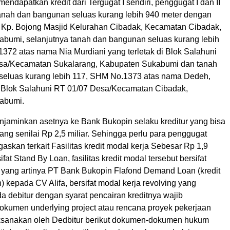
endapatkan kredit dari Tergugat I sendiri, penggugat I dan II
nah dan bangunan seluas kurang lebih 940 meter dengan
Kp. Bojong Masjid Kelurahan Cibadak, Kecamatan Cibadak,
bumi, selanjutnya tanah dan bangunan seluas kurang lebih
372 atas nama Nia Murdiani yang terletak di Blok Salahuni
sa/Kecamatan Sukalarang, Kabupaten Sukabumi dan tanah
eluas kurang lebih 117, SHM No.1373 atas nama Dedeh,
di Blok Salahuni RT 01/07 Desa/Kecamatan Cibadak,
abumi.
enjaminkan asetnya ke Bank Bukopin selaku kreditur yang bisa
ng senilai Rp 2,5 miliar. Sehingga perlu para penggugat
gaskan terkait Fasilitas kredit modal kerja Sebesar Rp 1,9
ifat Stand By Loan, fasilitas kredit modal tersebut bersifat
 yang artinya PT Bank Bukopin Flafond Demand Loan (kredit
) kepada CV Alifa, bersifat modal kerja revolving yang
a debitur dengan syarat pencairan kreditnya wajib
kumen underlying project atau rencana proyek pekerjaan
ksanakan oleh Dedbitur berikut dokumen-dokumen hukum