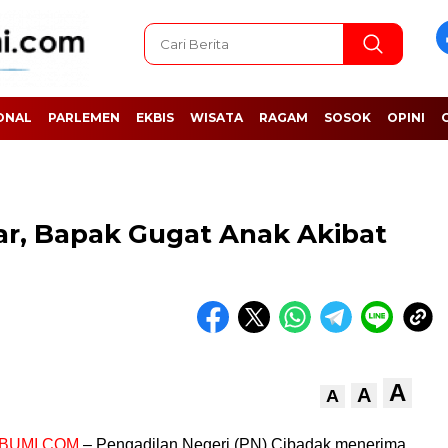
ONAL
PARLEMEN
EKBIS
WISATA
RAGAM
SOSOK
OPINI
iar, Bapak Gugat Anak Akibat
A
A
A
BUMI.COM
– Pengadilan Negeri (PN) Cibadak menerima