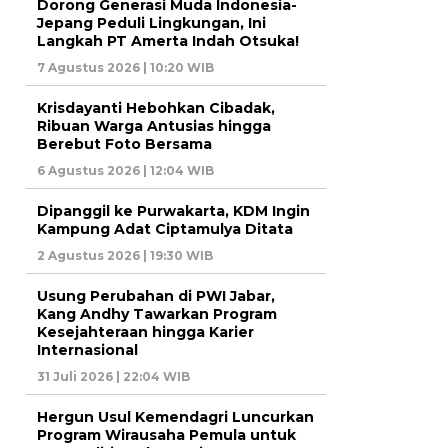
Dorong Generasi Muda Indonesia-
Jepang Peduli Lingkungan, Ini
Langkah PT Amerta Indah Otsuka!
7 Agustus 2026 | 10:20 WIB
Krisdayanti Hebohkan Cibadak,
Ribuan Warga Antusias hingga
Berebut Foto Bersama
6 Agustus 2026 | 12:04 WIB
Dipanggil ke Purwakarta, KDM Ingin
Kampung Adat Ciptamulya Ditata
2 Agustus 2026 | 19:30 WIB
Usung Perubahan di PWI Jabar,
Kang Andhy Tawarkan Program
Kesejahteraan hingga Karier
Internasional
31 Juli 2026 | 22:04 WIB
Hergun Usul Kemendagri Luncurkan
Program Wirausaha Pemula untuk