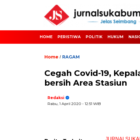
HOME
PERISTIWA
POLITIK
HUKUM
NASI
Home
RAGAM
/
Cegah Covid-19, Kepal
bersih Area Stasiun
Redaksi
Rabu, 1 April 2020
- 12:51 WIB
JURNALSUKA