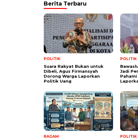
Berita Terbaru
POLITIK
POLITIK
Suara Rakyat Bukan untuk
Bawasl
Dibeli, Agus Firmansyah
Jadi Pe
Dorong Warga Laporkan
Pahami 
Politik Uang
Lapork
RAGAM
POLITIK