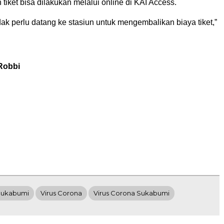
iket bisa dilakukan melalui online di KAI Access.
k perlu datang ke stasiun untuk mengembalikan biaya tiket,”
Robbi
Sukabumi
Virus Corona
Virus Corona Sukabumi