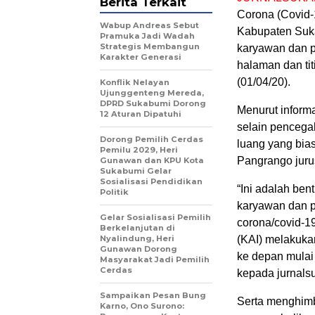
Berita Terkait
Corona (Covid-
Wabup Andreas Sebut
Kabupaten Suka
Pramuka Jadi Wadah
Strategis Membangun
karyawan dan p
Karakter Generasi ‎
halaman dan ti
(01/04/20).
Konflik Nelayan
Ujunggenteng Mereda,
DPRD Sukabumi Dorong
Menurut informa
12 Aturan Dipatuhi
selain pencega
Dorong Pemilih Cerdas
luang yang bi
Pemilu 2029, Heri
Pangrango juru
Gunawan dan KPU Kota
Sukabumi Gelar
Sosialisasi Pendidikan
“Ini adalah ben
Politik
karyawan dan p
Gelar Sosialisasi Pemilih
corona/covid-19
Berkelanjutan di
Nyalindung, Heri
(KAI) melakukan
Gunawan Dorong
ke depan mulai 
Masyarakat Jadi Pemilih
Cerdas
kepada jurnals
Sampaikan Pesan Bung
Serta menghim
Karno, Ono Surono: