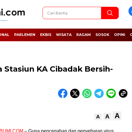
ONAL
PARLEMEN
EKBIS
WISATA
RAGAM
SOSOK
OPINI
a Stasiun KA Cibadak Bersih-
A
A
A
BUMI.COM
– Guna pencegahan dan penyebaran virus