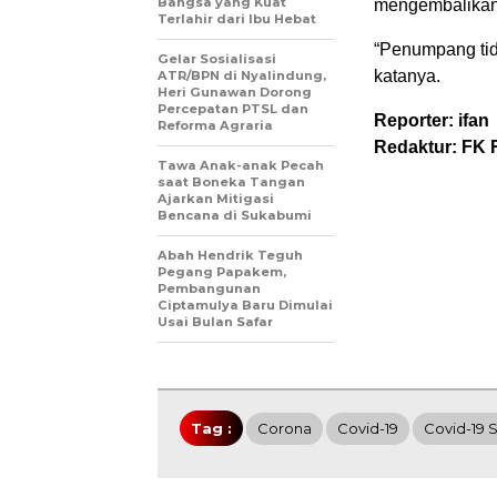
Bangsa yang Kuat
mengembalikan t
Terlahir dari Ibu Hebat
“Penumpang tida
Gelar Sosialisasi
katanya.
ATR/BPN di Nyalindung,
Heri Gunawan Dorong
Percepatan PTSL dan
Reporter: ifan
Reforma Agraria
Redaktur: FK 
Tawa Anak-anak Pecah
saat Boneka Tangan
Ajarkan Mitigasi
Bencana di Sukabumi
Abah Hendrik Teguh
Pegang Papakem,
Pembangunan
Ciptamulya Baru Dimulai
Usai Bulan Safar
Tag :
Corona
Covid-19
Covid-19 