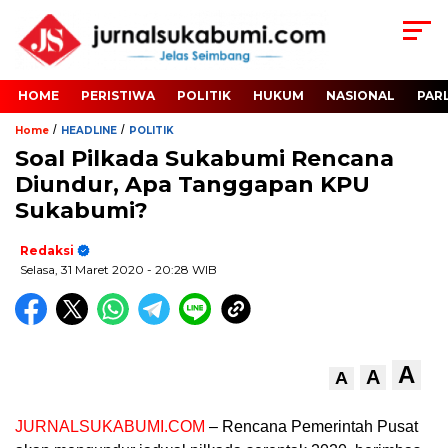
HOME
PERISTIWA
POLITIK
HUKUM
NASIONAL
PAR
/
/
Home
HEADLINE
POLITIK
Soal Pilkada Sukabumi Rencana
Diundur, Apa Tanggapan KPU
Sukabumi?
Redaksi
Selasa, 31 Maret 2020
- 20:28 WIB
A
A
A
JURNALSUKABUMI.COM
– Rencana Pemerintah Pusat